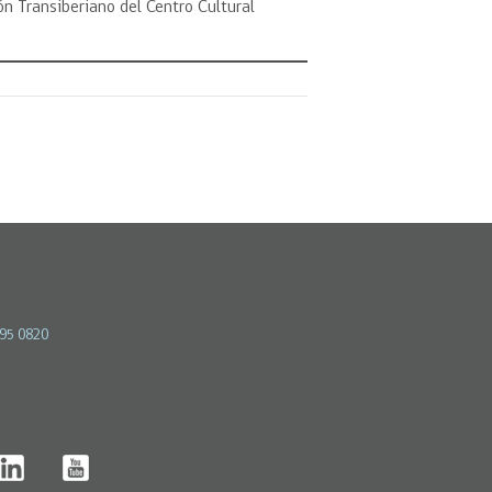
ón Transiberiano del Centro Cultural
595 0820