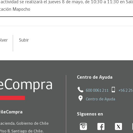
 actividad se realizará el jueves 8 de mayo, de 10:30 a 11:30 en Sal
tación Mapocho
lver
Subir
Centro de Ayuda
600 0061 211
+56 2 2
Centro de Ayuda
hileCompra
Síguenos en
Hacienda, Gobierno de Chile
Piso 8, Santiago de Chile.