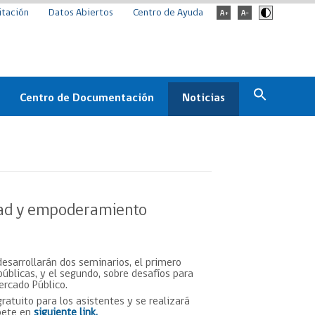
itación
Datos Abiertos
Centro de Ayuda
Centro de Documentación
Noticias
Estado
Documentación Institucional
Noticias
ChileCompra
eedores
Normativa
Archivo de noticias
Boletines
idad y empoderamiento
ChileCompra
Informa
Casos de éxito
desarrollarán dos seminarios, el primero
úblicas, y el segundo, sobre desafíos para
ercado Público.
ratuito para los asistentes y se realizará
bete en
siguiente link.