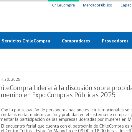
ChileCompra
MercadoPúblico
Capac
Servicios ChileCompra
Compradores
Proveedores
Mercado Público
Nuevos compradores
Cómo vender al 
y
Probidad: Observatorio
Plataforma de Economía
Registro de Prov
ChileCompra
Circular
ril 30, 2025
Compra Ágil
Eficiencia
Compra Ágil
hileCompra liderará la discusión sobre prob
Licitaciones
emenino en Expo Compras Públicas 2025
Capacitación ChileCompra:
Tipos de Licitaciones
Gratis y en línea
Bases Tipo
Con la participación de personeros nacionales e internacionales se 
a
Bases Tipo de Licitación
n énfasis en la modernización y probidad en el sistema de compras p
Certificación competencias
mentar la participación de las empresas lideradas por mujeres en M
Convenio Marco
Convenio Marco
El encuentro ferial que cuenta con el patrocinio de ChileCompra es g
Centro de Ayuda
 el Centro Cultural Estación Mapocho de 09.00 a 18:00 horas. Inscrí