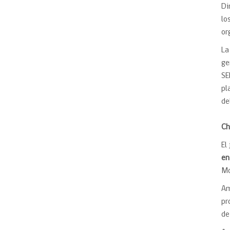
Di
lo
or
La
ge
SE
pl
de
Ch
El
en
Mo
Am
pr
de