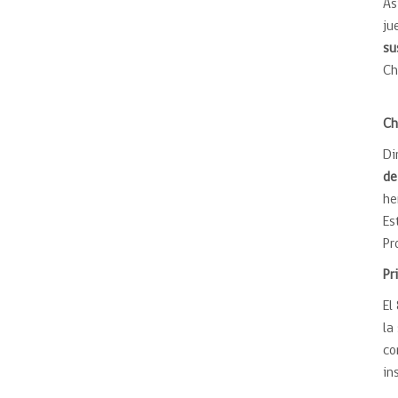
As
ju
su
Ch
Ch
Di
de
he
Es
Pr
Pr
El
la
co
in