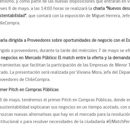
imismo, y como parte de las nuevas disposiciones que entrarán en vig
eves 8 de mayo, a las 14:00 horas se realizará la
charla “Nuevos des
stentabilidad”
, que contará con la exposición de Miguel Herrera, Jefe
ileCompra.
arla dirigida a Proveedores sobre oportunidades de negocio con el E
rigido a proveedores, durante la tarde del miércoles 7 de mayo se ef
 negocios en Mercado Público: El match entre la oferta y la demand
rramientas que facilitan la participación de las Empresas de Menor
tado. La presentación será realizada por Viviana Mora, jefa del Dep
oveedores de ChileCompra.
imer Pitch en Compras Públicas
 8 de mayo, tendremos el primer Pitch en Compras Públicas, donde e
 sustentabilidad explicaran sus negocios en un tiempo acotado, con 
nozcan nuevas alternativas que hay en el mercado para la resolució
stitucional o para resolver necesidades de la ciudadanía #ElMatchPer