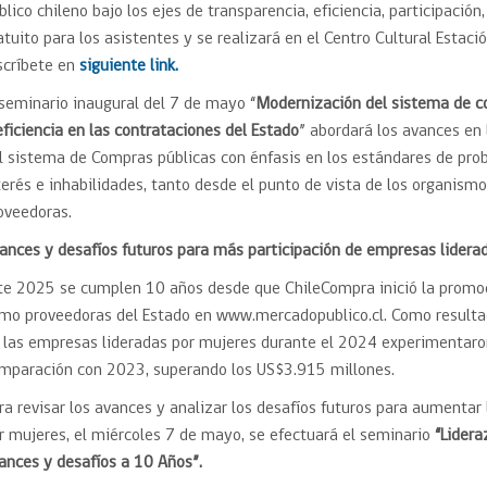
blico chileno bajo los ejes de transparencia, eficiencia, participación
atuito para los asistentes y se realizará en el Centro Cultural Esta
scríbete en
siguiente link.
 seminario inaugural del 7 de mayo “
Modernización del sistema de c
eficiencia en las contrataciones del Estado
” abordará los avances en
l sistema de Compras públicas con énfasis en los estándares de prob
terés e inhabilidades, tanto desde el punto de vista de los organi
oveedoras.
ances y desafíos futuros para más participación de empresas lidera
te 2025 se cumplen 10 años desde que ChileCompra inició la promoci
mo proveedoras del Estado en www.mercadopublico.cl. Como resultad
 las empresas lideradas por mujeres durante el 2024 experimentar
mparación con 2023, superando los US$3.915 millones.
ra revisar los avances y analizar los desafíos futuros para aumentar
r mujeres, el miércoles 7 de mayo, se efectuará el seminario
“Lider
ances y desafíos a 10 Años”.