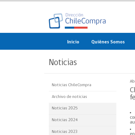
Inicio
Quiénes Somos
¿Qué es ChileCompra?
Noticias
Misión, visión, valores 
objetivos
Ab
Noticias ChileCompra
Organigrama
C
f
Archivo de noticias
Sistema de Gestión
Noticias 2025
Participación Ciudadan
co
Noticias 2024
au
Nuestras alianzas
Noticias 2023
en