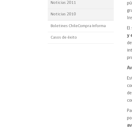
Noticias 2011
pú
gr
Noticias 2010
In
Boletines ChileCompra Informa
El
y 
Casos de éxito
de
in
pr
Av
Es
co
de
co
Pa
po
av