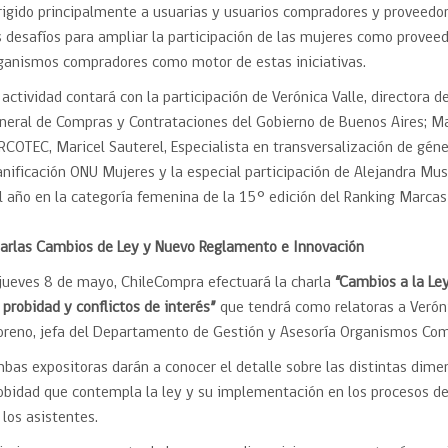
rigido principalmente a usuarias y usuarios compradores y proveedor
s desafíos para ampliar la participación de las mujeres como proveedo
ganismos compradores como motor de estas iniciativas.
 actividad contará con la participación de Verónica Valle, directora d
neral de Compras y Contrataciones del Gobierno de Buenos Aires; Ma
RCOTEC, Maricel Sauterel, Especialista en transversalización de géner
anificación ONU Mujeres y la especial participación de Alejandra Mu
l año en la categoría femenina de la 15° edición del Ranking Marc
arlas Cambios de Ley y Nuevo Reglamento e Innovación
 jueves 8 de mayo, ChileCompra efectuará la charla
“Cambios a la Le
 probidad y conflictos de interés”
que tendrá como relatoras a Verón
reno, jefa del Departamento de Gestión y Asesoría Organismos Com
bas expositoras darán a conocer el detalle sobre las distintas dime
obidad que contempla la ley y su implementación en los procesos de
 los asistentes.