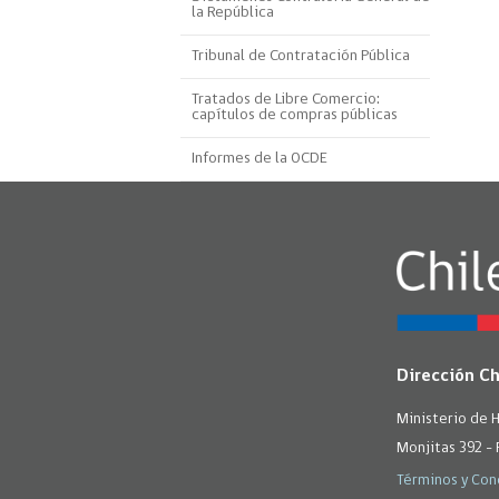
la República
Proyecto BID
Tribunal de Contratación Pública
Reportes Ley de Inclus
Laboral
Tratados de Libre Comercio:
capítulos de compras públicas
Sé parte de nuestro eq
Informes de la OCDE
Dirección C
Ministerio de 
Monjitas 392 - 
Términos y Con