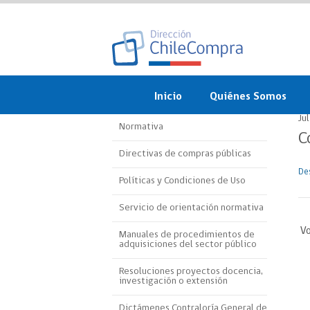
Inicio
Quiénes Somos
Ju
Normativa
¿Qué es ChileCompra?
C
Directivas de compras públicas
Misión, visión, valores 
objetivos
De
Políticas y Condiciones de Uso
Organigrama
Servicio de orientación normativa
Vo
Sistema de Gestión
Manuales de procedimientos de
adquisiciones del sector público
Participación Ciudadan
Resoluciones proyectos docencia,
investigación o extensión
Nuestras alianzas
Dictámenes Contraloría General de