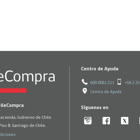
Trato directo
Trato directo
Asesorías estratégicas
Subasta inversa
ión
Subasta inversa
electrónica prov
Compras Coordinadas
electrónica
Requisitos para 
uipo
Datos Abiertos
Compra Pública de
Sello Empresa M
Innovación
API de Mercado Público
Gestión de Contratos
Ciberseguridad
Centro de Ayuda
Compras públicas con
perspectiva de género
Emergencias
600 0061 211
+56 2 2
Centro de Ayuda
hileCompra
Síguenos en
Hacienda, Gobierno de Chile
Piso 8, Santiago de Chile.
diciones