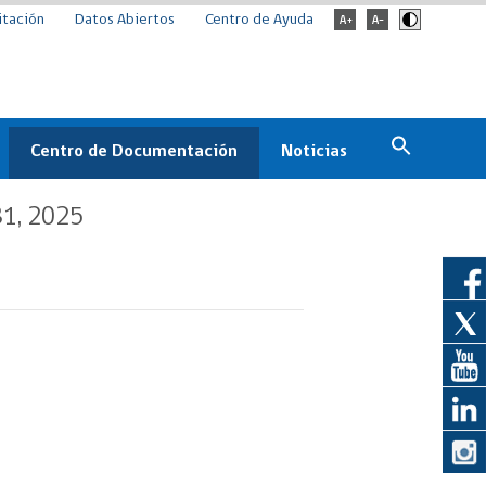
itación
Datos Abiertos
Centro de Ayuda
Centro de Documentación
Noticias
Estado
Documentación Institucional
Noticias
31, 2025
ChileCompra
eedores
Normativa
Archivo de noticias
Boletines
ChileCompra
Informa
Casos de éxito