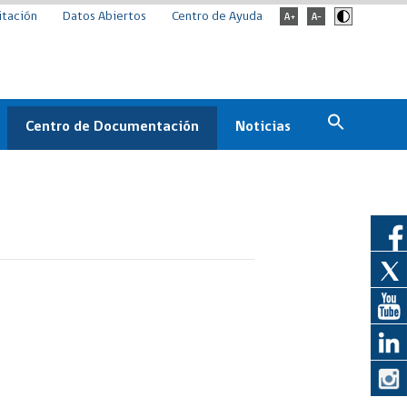
itación
Datos Abiertos
Centro de Ayuda
Centro de Documentación
Noticias
Estado
Documentación Institucional
Noticias
ChileCompra
eedores
Normativa
Archivo de noticias
Boletines
ChileCompra
Informa
Casos de éxito