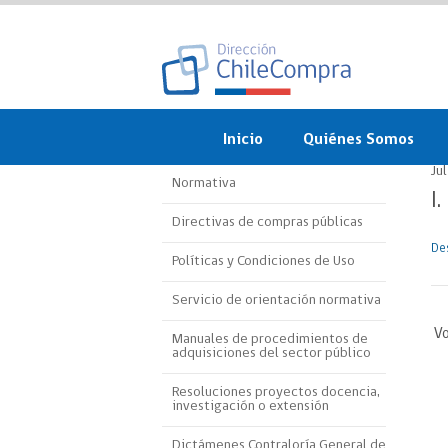
Inicio
Quiénes Somos
Ju
Normativa
¿Qué es ChileCompra?
I
Directivas de compras públicas
Misión, visión, valores 
objetivos
De
Políticas y Condiciones de Uso
Organigrama
Servicio de orientación normativa
Vo
Sistema de Gestión
Manuales de procedimientos de
adquisiciones del sector público
Participación Ciudadan
Resoluciones proyectos docencia,
investigación o extensión
Nuestras alianzas
Dictámenes Contraloría General de