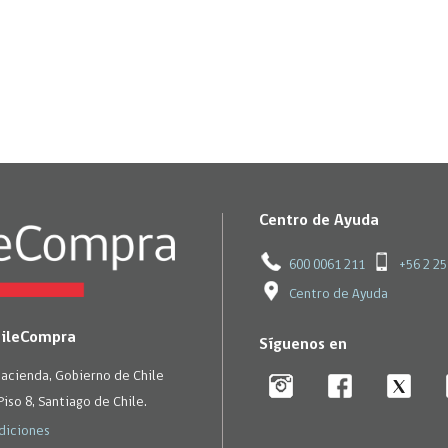
Trato directo
Trato directo
Asesorías estratégicas
Subasta inversa
ión
Subasta inversa
electrónica prov
Compras Coordinadas
electrónica
Requisitos para 
uipo
Datos Abiertos
Compra Pública de
Sello Empresa M
Innovación
API de Mercado Público
Gestión de Contratos
Ciberseguridad
Centro de Ayuda
Compras públicas con
perspectiva de género
Emergencias
600 0061 211
+56 2 2
Centro de Ayuda
hileCompra
Síguenos en
Hacienda, Gobierno de Chile
Piso 8, Santiago de Chile.
diciones