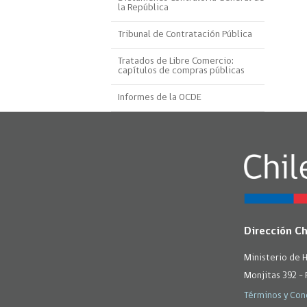
la República
Proyecto BID
Tribunal de Contratación Pública
Reportes Ley de Inclus
Laboral
Tratados de Libre Comercio:
capítulos de compras públicas
Sé parte de nuestro eq
Informes de la OCDE
Dirección C
Ministerio de 
Monjitas 392 - 
Términos y Con