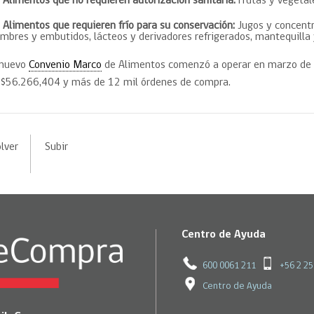
Alimentos que no requieren autorización sanitaria:
Frutas y vegeta
Alimentos que requieren frío para su conservación:
Jugos y concentr
ambres y embutidos, lácteos y derivadores refrigerados, mantequill
 nuevo
Convenio Marco
de Alimentos comenzó a operar en marzo de 2
$56.266,404 y más de 12 mil órdenes de compra.
lver
Subir
Centro de Ayuda
600 0061 211
+56 2 2
Centro de Ayuda