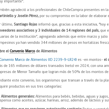
y importante”.
mbién agradeció a los profesionales de ChileCompra presentes en la
rtiniello y Joselin Pérez,
por su compromiso en la labor de elaborar 
r último,
Santiago Rojas
informó que, gracias a esta iniciativa, “hoy 
oveedores asociativos y 3 individuales de 14 regiones del país,
que e
uarias de la institución”, agregando además que entre marzo y julio
mpesinos ya han vendido 344 millones de pesos en hortalizas frescas
bre el
Convenio Marco
de Alimentos
 Convenio Marco de Alimentos (ID 2239-9-LR24)
es -en montos-
el 
s de 165 millones de dólares transados (neto) en 2024, con una ampl
presas de Menor Tamaño que logran más de 50% de los montos de 
diante este convenio, los organismos que transan a través de la p
quirir productos en sus tres categorías:
Alimentos generales:
Alimentos para bebés, bebidas, aguas y jugos,
spensa como aceites, azúcar, harinas, arroz, además de lácteos y s