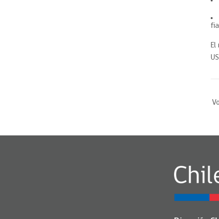
fi
El
US
Vo