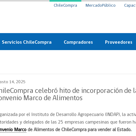
ChileCompra
MercadoPúblico
Capac
Servicios ChileCompra
Compradores
Proveedores
Mercado Público
Nuevos compradores
Cómo vender al 
y
Probidad: Observatorio
Plataforma de Economía
Registro de Prov
ChileCompra
Circular
osto 14, 2025
Compra Ágil
Eficiencia
Compra Ágil
hileCompra celebró hito de incorporación de la
Licitaciones
onvenio Marco de Alimentos
Capacitación ChileCompra:
Tipos de Licitaciones
Gratis y en línea
Bases Tipo
ganizada por el Instituto de Desarrollo Agropecuario (INDAP), la acti
a
Bases Tipo de Licitación
Certificación competencias
toridades y delegados de las 25 empresas campesinas que fueron habi
Convenio Marco
Convenio Marco
nvenio Marco
de Alimentos de ChileCompra para vender al Estado.
Centro de Ayuda