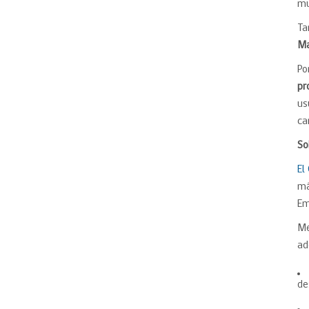
mu
Ta
Ma
Po
pr
us
ca
So
El
má
Em
Me
ad
de