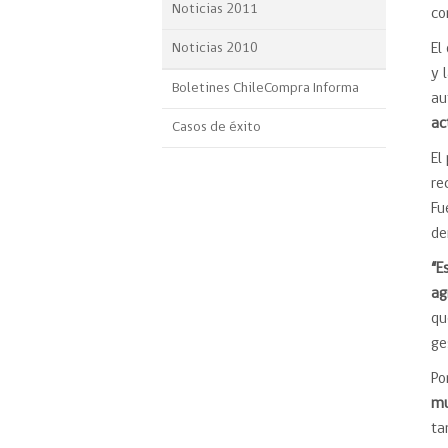
Noticias 2011
co
Noticias 2010
El
y 
Boletines ChileCompra Informa
au
ac
Casos de éxito
El
re
Fu
de
“E
ag
qu
ge
Po
mu
t