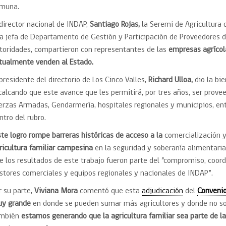
muna.
 director nacional de INDAP,
Santiago Rojas,
la Seremi de Agricultura 
la jefa de Departamento de Gestión y Participación de Proveedores 
toridades, compartieron con representantes de las
empresas agrícol
tualmente venden al Estado.
 presidente del directorio de Los Cinco Valles,
Richard Ulloa,
dio la bi
calcando que este avance que les permitirá, por tres años, ser prov
erzas Armadas, Gendarmería, hospitales regionales y municipios, ent
ntro del rubro.
ste logro rompe barreras históricas de acceso a la
comercialización 
ricultura familiar campesina
en la seguridad y soberanía alimentaria
e los resultados de este trabajo fueron parte del “compromiso, coord
stores comerciales y equipos regionales y nacionales de INDAP”.
r su parte,
Viviana Mora
comentó que esta
adjudicación
del
Conveni
y grande
en donde se pueden sumar más agricultores y donde no so
ambién
estamos generando que la agricultura familiar sea parte de l