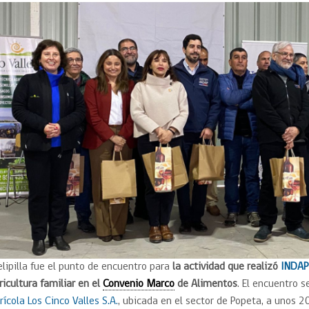
Trato directo
Trato directo
Asesorías estratégicas
Subasta inversa
ión
Subasta inversa
electrónica prov
Compras Coordinadas
electrónica
Requisitos para 
uipo
Datos Abiertos
Compra Pública de
Sello Empresa M
Innovación
API de Mercado Público
Gestión de Contratos
Ciberseguridad
Compras públicas con
perspectiva de género
Emergencias
lipilla fue el punto de encuentro para
la actividad que realizó
INDA
ricultura familiar en el
Convenio Marco
de Alimentos
. El encuentro s
rícola Los Cinco Valles S.A.
, ubicada en el sector de Popeta, a unos 20