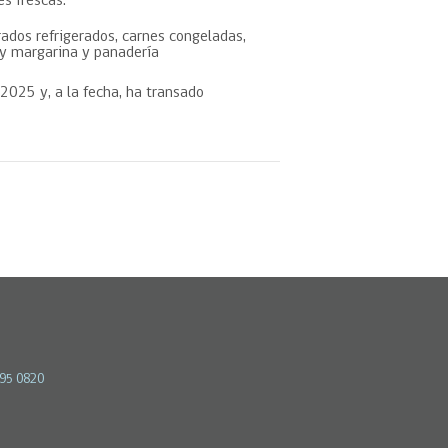
les frescas.
ados refrigerados, carnes congeladas,
a y margarina y panadería
025 y, a la fecha, ha transado
595 0820