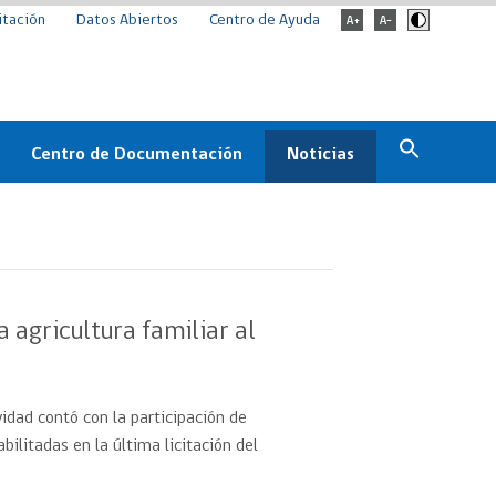
itación
Datos Abiertos
Centro de Ayuda
Centro de Documentación
Noticias
Estado
Documentación Institucional
Noticias
ChileCompra
eedores
Normativa
Archivo de noticias
Boletines
 agricultura familiar al
ChileCompra
Informa
Casos de éxito
vidad contó con la participación de
litadas en la última licitación del