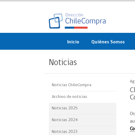
Inicio
Quiénes Somos
¿Qué es ChileCompra?
Noticias
Misión, visión, valores 
objetivos
Ag
Noticias ChileCompra
Organigrama
C
C
Archivo de noticias
Sistema de Gestión
Noticias 2025
Or
Participación Ciudadan
Noticias 2024
au
Nuestras alianzas
Co
Noticias 2023