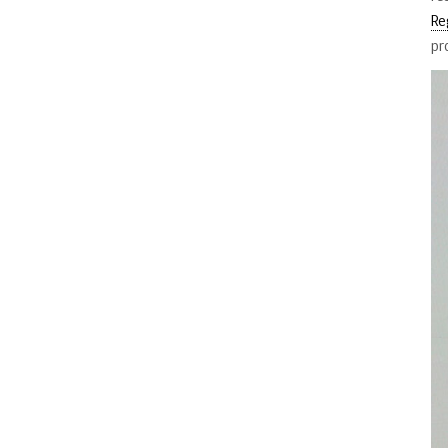
Re
pr