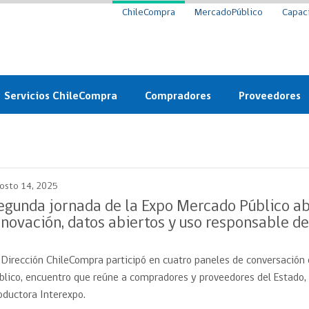
ChileCompra
MercadoPúblico
Capac
Servicios ChileCompra
Compradores
Proveedores
Mercado Público
Nuevos compradores
Cómo vender al 
y
Probidad: Observatorio
Plataforma de Economía
Registro de Prov
ChileCompra
Circular
osto 14, 2025
Compra Ágil
Eficiencia
Compra Ágil
egunda jornada de la Expo Mercado Público a
Licitaciones
nnovación, datos abiertos y uso responsable de 
Capacitación ChileCompra:
Tipos de Licitaciones
Gratis y en línea
Bases Tipo
 Dirección ChileCompra participó en cuatro paneles de conversación
a
Bases Tipo de Licitación
Certificación competencias
blico, encuentro que reúne a compradores y proveedores del Estado,
Convenio Marco
Convenio Marco
oductora Interexpo.
Centro de Ayuda