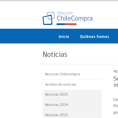
Inicio
Quiénes Somos
¿Qué es ChileCompra?
Noticias
Misión, visión, valores 
objetivos
Ag
Noticias ChileCompra
Organigrama
S
i
Archivo de noticias
Sistema de Gestión
Noticias 2025
La
Participación Ciudadan
Noticias 2024
Pú
Nuestras alianzas
pr
Noticias 2023