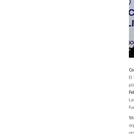
Co
El
pú
Fel
La
Fu
Mo
or
re