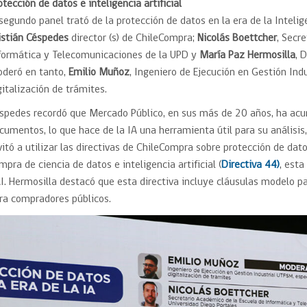
otección de datos e inteligencia artificial
 segundo panel trató de la protección de datos en la era de la Intelig
istián Céspedes
director (s) de ChileCompra;
Nicolás Boettcher
, Secr
formática y Telecomunicaciones de la UPD y
María Paz Hermosilla
, 
deró en tanto,
Emilio Muñoz
, Ingeniero de Ejecución en Gestión Ind
gitalización de trámites.
spedes recordó que Mercado Público, en sus más de 20 años, ha ac
cumentos, lo que hace de la IA una herramienta útil para su análisis,
vitó a utilizar las directivas de ChileCompra sobre protección de dat
mpra de ciencia de datos e inteligencia artificial (
Directiva 44)
, esta
I. Hermosilla destacó que esta directiva incluye cláusulas modelo pa
ra compradores públicos.