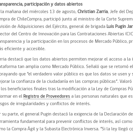
Trato directo
ansparencia, participación y datos abiertos
Trato directo
Asesorías estratégicas
 la mañana del miércoles 13 de agosto,
Christian Zarria
, Jefe del D
Subasta inversa
ión
Subasta inversa
electrónica prov
mpra de ChileCompra, participó junto al ministro de la Corte Supre
Compras Coordinadas
electrónica
visión de Adquisiciones del Ejército, general de brigada
Luis Pugin Ja
Requisitos para 
rector del Centro de Innovación para las Contrataciones Abiertas (CI
uipo
Datos Abiertos
Compra Pública de
Sello Empresa M
Innovación
ansparencia y la participación en los procesos de Mercado Público, 
s eficiente y accesible.
API de Mercado Público
Gestión de Contratos
rria destacó que los datos abiertos permiten mejorar el acceso a la
Ciberseguridad
ataforma tan amplia como Mercado Público. Señaló que se retomó el 
Compras públicas con
perspectiva de género
brayando que “el verdadero valor público es que los datos se usen y 
Emergencias
jorar la confianza de la ciudadanía en las compras públicas”. Valoró
 los beneficiarios finales tras la modificación a la Ley de Compras Pú
formar en el
Registro de Proveedores
a las personas naturales que es
esgos de irregularidades y conflictos de interés.
r su parte, el general Pugin destacó la exigencia de la Declaración 
rramienta fundamental para prevenir conflictos de interés, así como
mo la Compra Ágil y la Subasta Electrónica Inversa. “Si la ley llegó