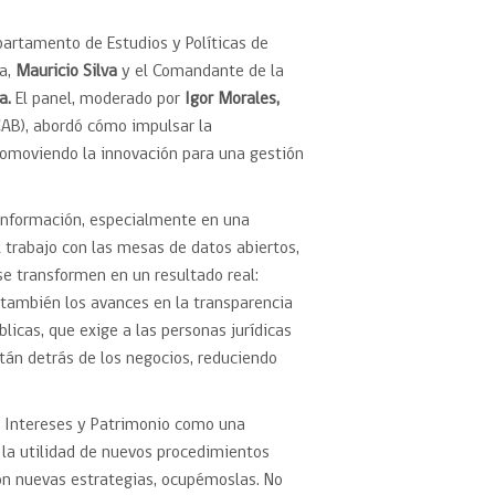
epartamento de Estudios y Políticas de
eedor
ma,
Mauricio Silva
y el Comandante de la
ra.
El panel, moderado por
Igor Morales,
obtener el
CAB), abordó cómo impulsar la
ujer
promoviendo la innovación para una gestión
 información, especialmente en una
trabajo con las mesas de datos abiertos,
se transformen en un resultado real:
 también los avances en la transparencia
blicas, que exige a las personas jurídicas
tán detrás de los negocios, reduciendo
de Intereses y Patrimonio como una
 la utilidad de nuevos procedimientos
 con nuevas estrategias, ocupémoslas. No