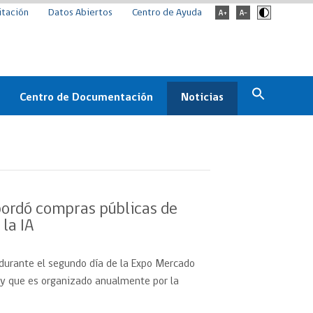
itación
Datos Abiertos
Centro de Ayuda
Centro de Documentación
Noticias
Estado
Documentación Institucional
Noticias
ChileCompra
eedores
Normativa
Archivo de noticias
Boletines
bordó compras públicas de
ChileCompra
la IA
Informa
Casos de éxito
 durante el segundo día de la Expo Mercado
 y que es organizado anualmente por la