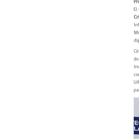
Pr
El
Cr
In
Mo
di
Cé
do
In
co
UA
pa