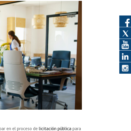
eedor
obtener el
ujer
par en el proceso de
licitación pública
para