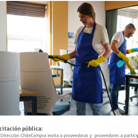
Trato directo
Trato directo
Asesorías estratégicas
Subasta inversa
ión
Subasta inversa
electrónica prov
Compras Coordinadas
electrónica
Requisitos para 
uipo
Datos Abiertos
Compra Pública de
Sello Empresa M
Innovación
API de Mercado Público
Gestión de Contratos
Ciberseguridad
Compras públicas con
perspectiva de género
Emergencias
citación pública:
 Dirección ChileCompra invita a proveedoras y proveedores a partici