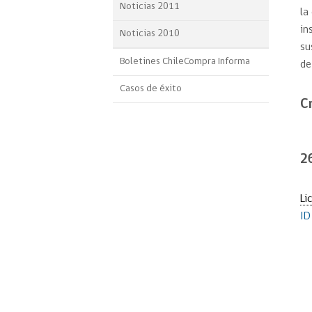
Noticias 2011
la
in
Noticias 2010
su
Boletines ChileCompra Informa
de
Casos de éxito
C
2
Li
ID