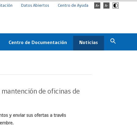
itación
Datos Abiertos
Centro de Ayuda
Centro de Documentación
Noticias
Estado
Documentación Institucional
Noticias
ChileCompra
eedores
Normativa
Archivo de noticias
Boletines
y mantención de oficinas de
ChileCompra
Informa
Casos de éxito
tos y enviar sus ofertas a través
iembre.