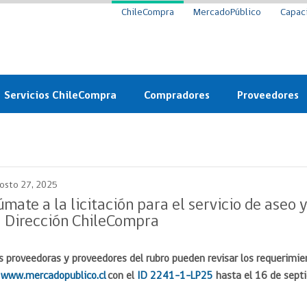
ChileCompra
MercadoPúblico
Capac
Servicios ChileCompra
Compradores
Proveedores
Mercado Público
Nuevos compradores
Cómo vender al 
y
Probidad: Observatorio
Plataforma de Economía
Registro de Prov
ChileCompra
Circular
osto 27, 2025
Compra Ágil
Eficiencia
Compra Ágil
úmate a la licitación para el servicio de aseo 
Licitaciones
a Dirección ChileCompra
Capacitación ChileCompra:
Tipos de Licitaciones
Gratis y en línea
Bases Tipo
s proveedoras y proveedores del rubro pueden revisar los requerimien
a
Bases Tipo de Licitación
Certificación competencias
e
www.mercadopublico.cl
con el
ID 2241-1-LP25
hasta el 16 de sept
Convenio Marco
Convenio Marco
Centro de Ayuda