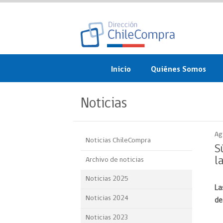
Inicio
Quiénes Somos
¿Qué es ChileCompra?
Noticias
Misión, visión, valores 
objetivos
Ag
Noticias ChileCompra
Organigrama
S
l
Archivo de noticias
Sistema de Gestión
Noticias 2025
La
Participación Ciudadan
Noticias 2024
d
Nuestras alianzas
Noticias 2023