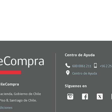
Trato directo
Trato directo
Asesorías estratégicas
Subasta inversa
ión
Subasta inversa
electrónica prov
Compras Coordinadas
electrónica
Requisitos para 
uipo
Datos Abiertos
Compra Pública de
Sello Empresa M
Innovación
API de Mercado Público
Gestión de Contratos
Ciberseguridad
Centro de Ayuda
Compras públicas con
perspectiva de género
Emergencias
600 0061 211
+56 2 2
Centro de Ayuda
hileCompra
Síguenos en
Hacienda, Gobierno de Chile
Piso 8, Santiago de Chile.
diciones