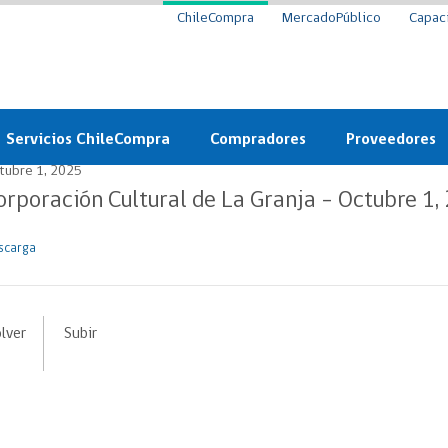
ChileCompra
MercadoPúblico
Capac
Servicios ChileCompra
Compradores
Proveedores
tubre 1, 2025
Mercado Público
Nuevos compradores
Cómo vender al 
orporación Cultural de La Granja – Octubre 1,
y
Probidad: Observatorio
Plataforma de Economía
Registro de Prov
ChileCompra
Circular
scarga
Compra Ágil
Eficiencia
Compra Ágil
Licitaciones
lver
Subir
Capacitación ChileCompra:
Tipos de Licitaciones
Gratis y en línea
Bases Tipo
a
Bases Tipo de Licitación
Certificación competencias
Convenio Marco
Convenio Marco
Centro de Ayuda