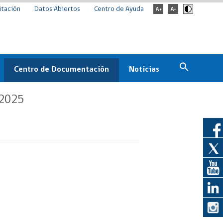
itación
Datos Abiertos
Centro de Ayuda
Centro de Documentación
Noticias
Estado
Documentación Institucional
Noticias
 2025
ChileCompra
eedores
Normativa
Archivo de noticias
Boletines
ChileCompra
Informa
Casos de éxito