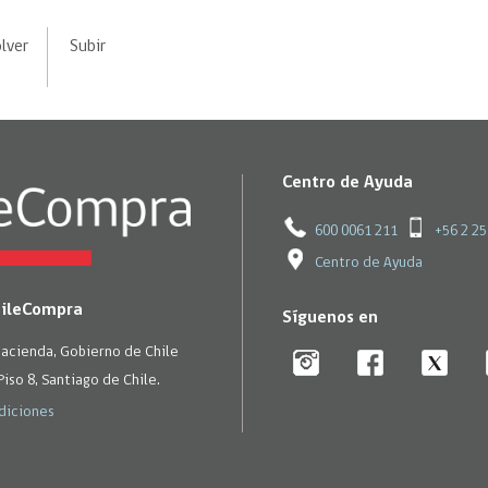
lver
Subir
Centro de Ayuda
600 0061 211
+56 2 2
Centro de Ayuda
hileCompra
Síguenos en
Hacienda, Gobierno de Chile
Piso 8, Santiago de Chile.
diciones