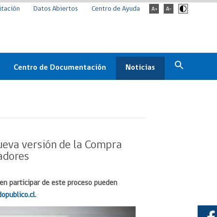
itación
Datos Abiertos
Centro de Ayuda
Centro de Documentación
Noticias
Estado
Documentación Institucional
Noticias
ChileCompra
eedores
Normativa
Archivo de noticias
Boletines
nueva versión de la Compra
ChileCompra
adores
Informa
Casos de éxito
en participar de este proceso pueden
publico.cl
.