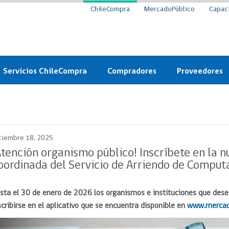
ChileCompra
MercadoPúblico
Capac
Servicios ChileCompra
Compradores
Proveedores
Mercado Público
Nuevos compradores
Cómo vender al 
y
Probidad: Observatorio
Plataforma de Economía
Registro de Prov
ChileCompra
Circular
ciembre 18, 2025
Compra Ágil
Eficiencia
Compra Ágil
Atención organismo público! Inscríbete en la 
Licitaciones
oordinada del Servicio de Arriendo de Comput
Capacitación ChileCompra:
Tipos de Licitaciones
Gratis y en línea
Bases Tipo
sta el 30 de enero de 2026 los organismos e instituciones que dese
a
Bases Tipo de Licitación
Certificación competencias
scribirse en el aplicativo que se encuentra disponible en
www.mercado
Convenio Marco
Convenio Marco
Centro de Ayuda