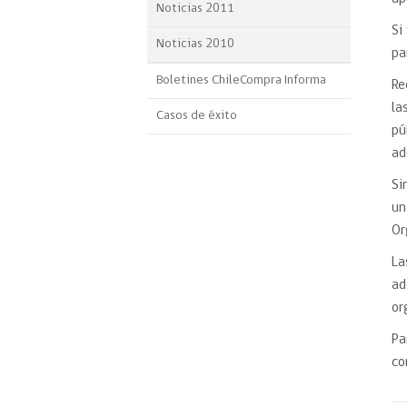
Noticias 2011
Si
Noticias 2010
pa
Boletines ChileCompra Informa
Re
la
Casos de éxito
pú
ad
Si
un
Or
L
ad
or
Pa
co