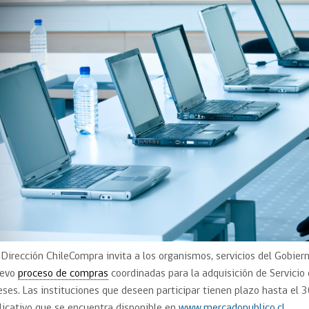
Trato directo
Trato directo
Asesorías estratégicas
Subasta inversa
ión
Subasta inversa
electrónica prov
Compras Coordinadas
electrónica
Requisitos para 
uipo
Datos Abiertos
Compra Pública de
Sello Empresa M
Innovación
API de Mercado Público
Gestión de Contratos
Ciberseguridad
Compras públicas con
perspectiva de género
Emergencias
 Dirección ChileCompra invita a los organismos, servicios del Gobier
uevo
proceso de compras
coordinadas para la adquisición de Servici
ses. Las instituciones que deseen participar tienen plazo hasta el 3
licativo que se encuentra disponible en
www.mercadopublico.cl
.