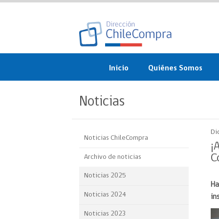
Inicio
Quiénes Somos
¿Qué es ChileCompra?
Noticias
Misión, visión, valores 
objetivos
Di
Noticias ChileCompra
Organigrama
¡
C
Archivo de noticias
Sistema de Gestión
Noticias 2025
Ha
Participación Ciudadan
Noticias 2024
in
Nuestras alianzas
Noticias 2023