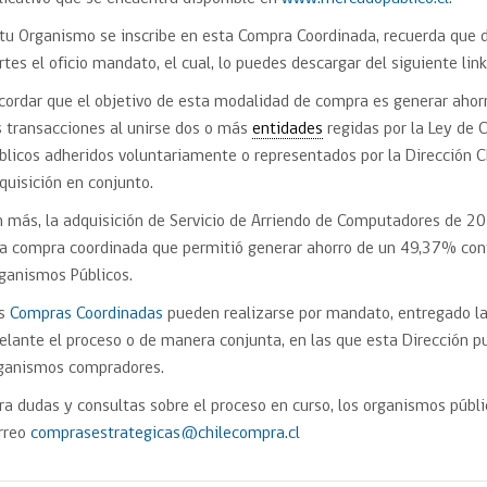
 tu Organismo se inscribe en esta Compra Coordinada, recuerda que d
rtes el oficio mandato, el cual, lo puedes descargar del siguiente lin
cordar que el objetivo de esta modalidad de compra es generar ahorr
s transacciones al unirse dos o más
entidades
regidas por la Ley de
blicos adheridos voluntariamente o representados por la Dirección C
quisición en conjunto.
n más, la adquisición de Servicio de Arriendo de Computadores de 20
a compra coordinada que permitió generar ahorro de un 49,37% cont
ganismos Públicos.
as
Compras Coordinadas
pueden realizarse por mandato, entregado la
elante el proceso o de manera conjunta, en las que esta Dirección pu
ganismos compradores.
ra dudas y consultas sobre el proceso en curso, los organismos púb
rreo
comprasestrategicas@chilecompra.cl