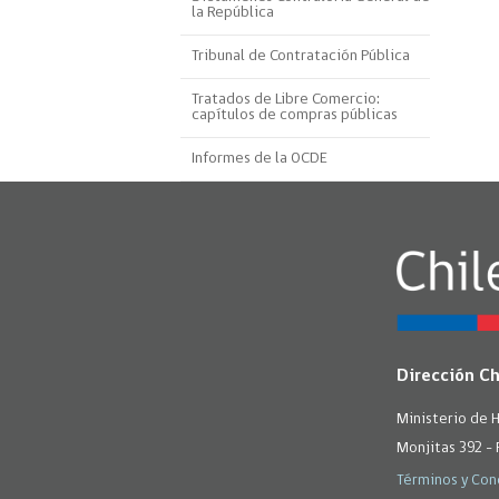
la República
Proyecto BID
Tribunal de Contratación Pública
Reportes Ley de Inclus
Laboral
Tratados de Libre Comercio:
capítulos de compras públicas
Sé parte de nuestro eq
Informes de la OCDE
Dirección C
Ministerio de 
Monjitas 392 - 
Términos y Con