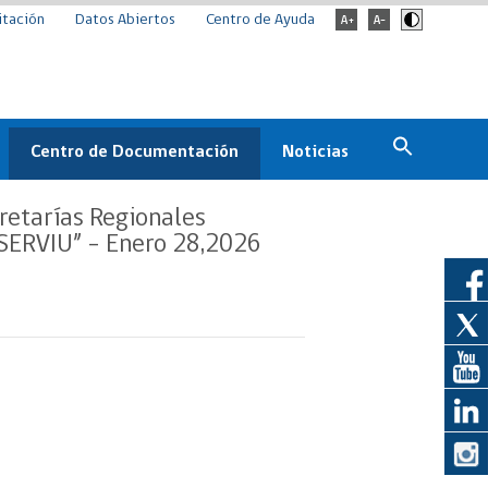
itación
Datos Abiertos
Centro de Ayuda
Centro de Documentación
Noticias
Estado
Documentación Institucional
Noticias
retarías Regionales
ChileCompra
/SERVIU” – Enero 28,2026
eedores
Normativa
Archivo de noticias
Boletines
ChileCompra
Informa
Casos de éxito