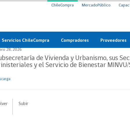
ChileCompra
MercadoPúblico
Capac
Servicios ChileCompra
Compradores
Proveedores
ero 28, 2026
Mercado Público
Nuevos compradores
Cómo vender al 
ubsecretaría de Vivienda y Urbanismo, sus Sec
inisteriales y el Servicio de Bienestar MINVU
y
Probidad: Observatorio
Plataforma de Economía
Registro de Prov
ChileCompra
Circular
scarga
Compra Ágil
Eficiencia
Compra Ágil
Licitaciones
Capacitación ChileCompra:
Tipos de Licitaciones
Gratis y en línea
lver
Subir
Bases Tipo
a
Bases Tipo de Licitación
Certificación competencias
Convenio Marco
Convenio Marco
Centro de Ayuda