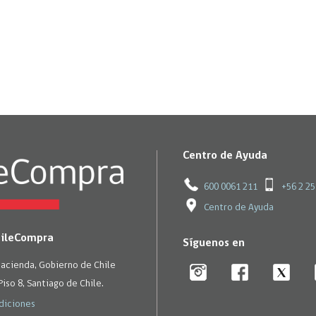
Trato directo
Trato directo
Asesorías estratégicas
Subasta inversa
ión
Subasta inversa
electrónica prov
Compras Coordinadas
electrónica
Requisitos para 
uipo
Datos Abiertos
Compra Pública de
Sello Empresa M
Innovación
API de Mercado Público
Gestión de Contratos
Ciberseguridad
Centro de Ayuda
Compras públicas con
perspectiva de género
Emergencias
600 0061 211
+56 2 2
Centro de Ayuda
hileCompra
Síguenos en
Hacienda, Gobierno de Chile
Piso 8, Santiago de Chile.
diciones