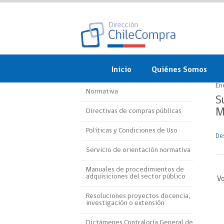
Inicio
Quiénes Somos
En
Normativa
¿Qué es ChileCompra?
S
M
Directivas de compras públicas
Misión, visión, valores 
objetivos
Políticas y Condiciones de Uso
De
Organigrama
Servicio de orientación normativa
Sistema de Gestión
Manuales de procedimientos de
adquisiciones del sector público
Vo
Participación Ciudadan
Resoluciones proyectos docencia,
investigación o extensión
Nuestras alianzas
Dictámenes Contraloría General de