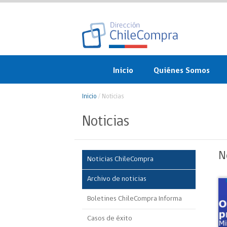
Inicio
Quiénes Somos
¿Qué es ChileCompra?
Inicio
/
Noticias
Misión, visión, valores 
Noticias
objetivos
Organigrama
N
Noticias ChileCompra
Sistema de Gestión
Archivo de noticias
Participación Ciudadan
Boletines ChileCompra Informa
Nuestras alianzas
Casos de éxito