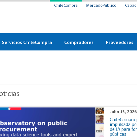
ChileCompra
MercadoPúblico
Capac
Servicios ChileCompra
Compradores
Proveedores
Mercado Público
Nuevos compradores
Cómo vender al 
y
Probidad: Observatorio
Plataforma de Economía
Registro de Prov
ChileCompra
Circular
Compra Ágil
Eficiencia
Compra Ágil
oticias
Licitaciones
Capacitación ChileCompra:
Tipos de Licitaciones
Gratis y en línea
Bases Tipo
Julio 15, 202
a
Bases Tipo de Licitación
ChileCompra p
Certificación competencias
Convenio Marco
impulsada po
Convenio Marco
de IA para fo
Centro de Ayuda
públicas