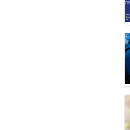
Proyecto BID
Reportes Ley de Inclus
Laboral
Sé parte de nuestro eq