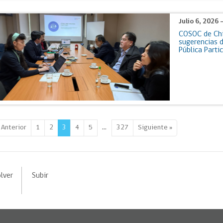
Julio 6, 2026 
COSOC de Ch
sugerencias 
Pública Part
…
 Anterior
1
2
3
4
5
327
Siguiente »
lver
Subir