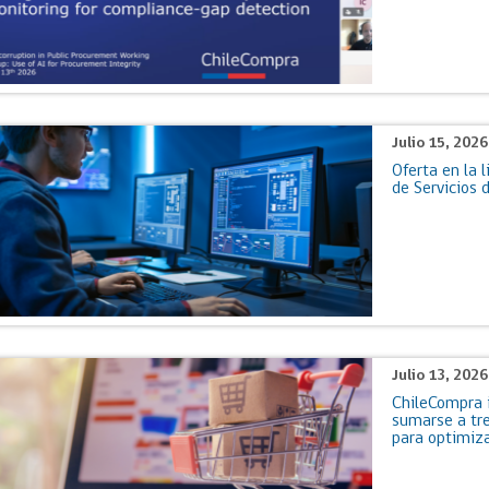
Trato directo
Trato directo
Asesorías estratégicas
Subasta inversa
ión
Subasta inversa
electrónica prov
Compras Coordinadas
electrónica
Requisitos para 
uipo
Datos Abiertos
Compra Pública de
Sello Empresa M
Julio 15, 202
Innovación
Oferta en la 
API de Mercado Público
de Servicios 
Gestión de Contratos
Ciberseguridad
Compras públicas con
perspectiva de género
Emergencias
Julio 13, 202
ChileCompra i
sumarse a tr
para optimiza