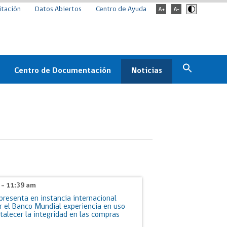
itación
Datos Abiertos
Centro de Ayuda
Centro de Documentación
Noticias
Estado
Documentación Institucional
Noticias
ChileCompra
eedores
Normativa
Archivo de noticias
Boletines
ChileCompra
Informa
6 - 11:39 am
Casos de éxito
resenta en instancia internacional
r el Banco Mundial experiencia en uso
rtalecer la integridad en las compras