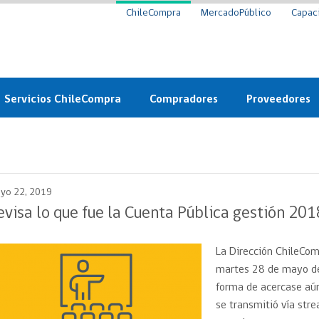
ChileCompra
MercadoPúblico
Capac
Servicios ChileCompra
Compradores
Proveedores
Mercado Público
Nuevos compradores
Cómo vender al 
y
Probidad: Observatorio
Plataforma de Economía
Registro de Prov
ChileCompra
Circular
yo 22, 2019
Compra Ágil
Eficiencia
Compra Ágil
evisa lo que fue la Cuenta Pública gestión 201
Licitaciones
Capacitación ChileCompra:
Tipos de Licitaciones
Gratis y en línea
La Dirección ChileCom
Bases Tipo
a
Bases Tipo de Licitación
martes 28 de mayo de
Certificación competencias
forma de acercase aún
Convenio Marco
Convenio Marco
se transmitió vía str
Centro de Ayuda