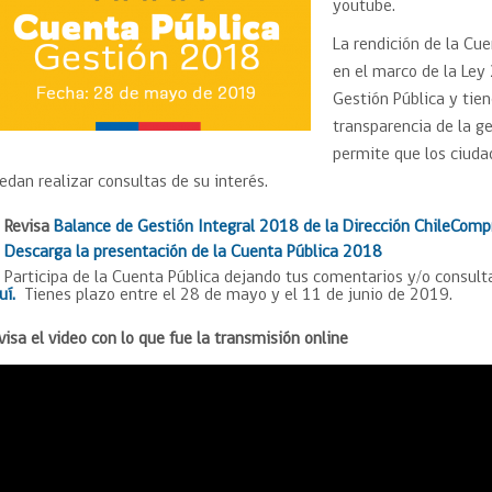
Trato directo
youtube.
Trato directo
Asesorías estratégicas
La rendición de la Cu
Subasta inversa
ión
Subasta inversa
electrónica prov
en el marco de la Ley
Compras Coordinadas
electrónica
Gestión Pública y tien
Requisitos para 
transparencia de la ge
uipo
Datos Abiertos
Compra Pública de
Sello Empresa M
Innovación
permite que los ciud
edan realizar consultas de su interés.
API de Mercado Público
Gestión de Contratos
Revisa
Balance de Gestión Integral 2018 de la Dirección ChileComp
Ciberseguridad
Compras públicas con
Descarga la presentación de la Cuenta Pública 2018
perspectiva de género
Participa de la Cuenta Pública dejando tus comentarios y/o consult
Emergencias
uí.
Tienes plazo entre el 28 de mayo y el 11 de junio de 2019.
visa el video con lo que fue la transmisión online