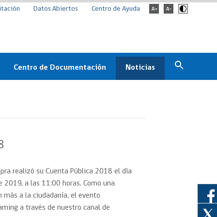
itación
Datos Abiertos
Centro de Ayuda
Centro de Documentación
Noticias
Estado
Documentación Institucional
Noticias
ChileCompra
eedores
Normativa
Archivo de noticias
Boletines
8
ChileCompra
Informa
pra realizó su Cuenta Pública 2018 el día
Casos de éxito
 2019, a las 11:00 horas. Como una
 más a la ciudadanía, el evento
eaming a través de nuestro canal de