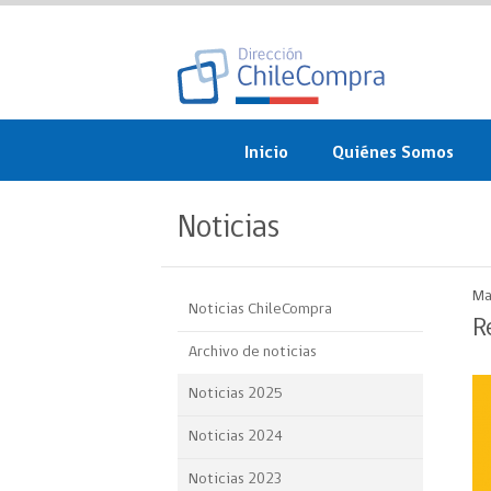
Inicio
Quiénes Somos
¿Qué es ChileCompra?
Noticias
Misión, visión, valores 
objetivos
Ma
Noticias ChileCompra
Organigrama
R
Archivo de noticias
Sistema de Gestión
Noticias 2025
Participación Ciudadan
Noticias 2024
Nuestras alianzas
Noticias 2023