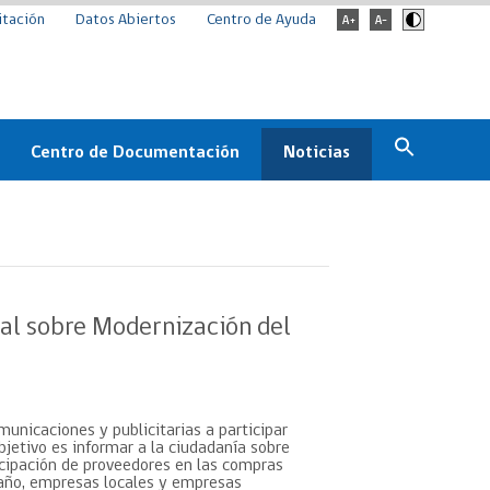
itación
Datos Abiertos
Centro de Ayuda
Centro de Documentación
Noticias
Estado
Documentación Institucional
Noticias
ChileCompra
eedores
Normativa
Archivo de noticias
Boletines
al sobre Modernización del
ChileCompra
Informa
Casos de éxito
unicaciones y publicitarias a participar
jetivo es informar a la ciudadanía sobre
cipación de proveedores en las compras
maño, empresas locales y empresas