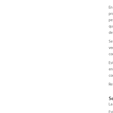
En
pr
pe
qu
de
Se
ve
co
Es
en
co
Re
Se
La
Es