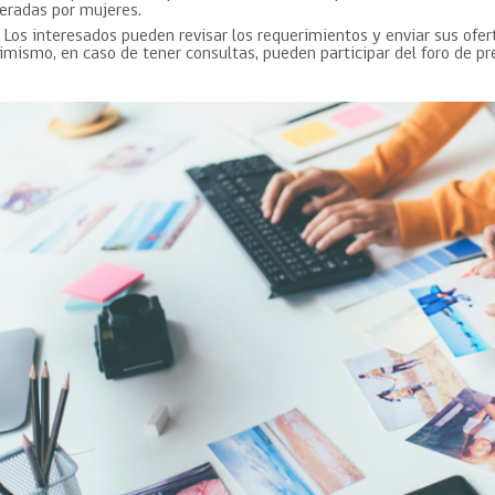
Trato directo
deradas por mujeres.
Trato directo
Los interesados pueden revisar los requerimientos y enviar sus ofe
Asesorías estratégicas
Subasta inversa
imismo, en caso de tener consultas, pueden participar del foro de p
ión
Subasta inversa
electrónica prov
Compras Coordinadas
electrónica
Requisitos para 
uipo
Datos Abiertos
Compra Pública de
Sello Empresa M
Innovación
API de Mercado Público
Gestión de Contratos
Ciberseguridad
Compras públicas con
perspectiva de género
Emergencias