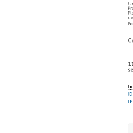
Cr
Pr
Pl
ra
Po
C
1
s
Li
ID
LP