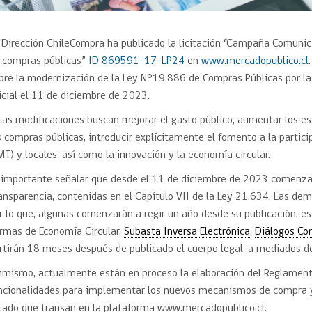
 Dirección ChileCompra ha publicado la licitación “Campaña Comuni
 compras públicas”
ID 869591-17-LP24
en
www.mercadopublico.cl
bre la modernización de la Ley N°19.886 de Compras Públicas por la
icial el 11 de diciembre de 2023.
tas modificaciones buscan mejorar el gasto público, aumentar los e
s compras públicas, introducir explícitamente el fomento a la part
MT) y locales, así como la innovación y la economía circular.
 importante señalar que desde el 11 de diciembre de 2023 comenzar
ansparencia, contenidas en el Capítulo VII de la Ley 21.634. Las demá
r lo que, algunas comenzarán a regir un año desde su publicación, e
rmas de Economía Circular,
Subasta Inversa Electrónica
,
Diálogos Co
rtirán 18 meses después de publicado el cuerpo legal, a mediados d
imismo, actualmente están en proceso la elaboración del Reglamento 
ncionalidades para implementar los nuevos mecanismos de compra y l
tado que transan en la plataforma www.mercadopublico.cl.