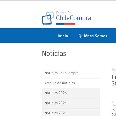
Inicio
Quiénes Somos
¿Qué es ChileCompra?
Noticias
Misión, visión, valores 
objetivos
Se
Noticias ChileCompra
Organigrama
L
S
Archivo de noticias
Sistema de Gestión
Noticias 2025
Participación Ciudadan
Noticias 2024
de
Nuestras alianzas
la
Noticias 2023
pú