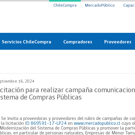
ChileCompra
MercadoPúblico
Capac
Servicios ChileCompra
Compradores
Proveedores
Mercado Público
Nuevos compradores
Cómo vender al 
y
Probidad: Observatorio
Plataforma de Economía
Registro de Prov
ChileCompra
Circular
ptiembre 16, 2024
Compra Ágil
Eficiencia
Compra Ágil
icitación para realizar campaña comunicacion
Licitaciones
istema de Compras Públicas
Capacitación ChileCompra:
Tipos de Licitaciones
Gratis y en línea
Bases Tipo
a
Bases Tipo de Licitación
Se invita a proveedoras y proveedores del rubro de campañas de com
Certificación competencias
Convenio Marco
 la licitación I
D 869591-17-LP24
en
www.mercadopublico.cl
cuyo ob
Convenio Marco
 Modernización del Sistema de Compras Públicas y promover la parti
Centro de Ayuda
blicas, en particular de personas naturales, Empresas de Menor Ta