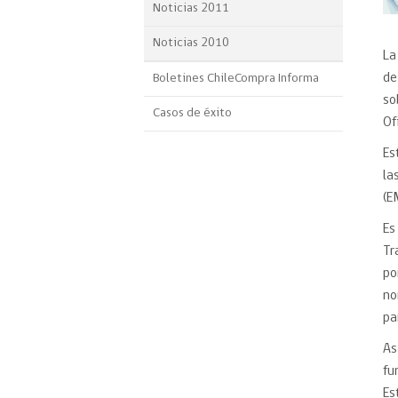
Noticias 2011
Noticias 2010
La
de
Boletines ChileCompra Informa
so
Casos de éxito
Of
Es
la
(E
Es
Tr
po
no
pa
As
fu
Es