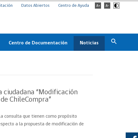
itación
Datos Abiertos
Centro de Ayuda
Centro de Documentación
Noticias
Estado
Documentación Institucional
Noticias
ChileCompra
eedores
Normativa
Archivo de noticias
Boletines
ta ciudadana “Modificación
ChileCompra
l de ChileCompra”
Informa
Casos de éxito
 la consulta que tienen como propósito
especto a la propuesta de modificación de