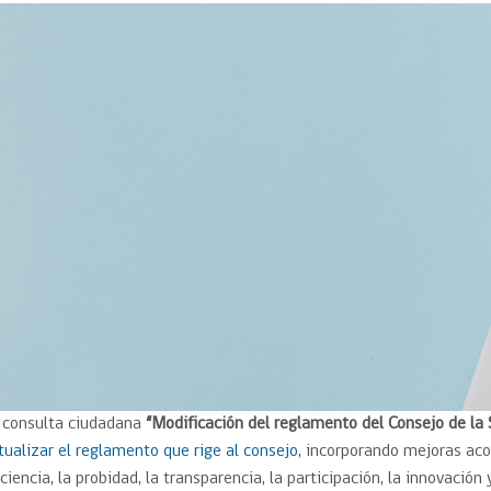
Trato directo
Trato directo
Asesorías estratégicas
Subasta inversa
ión
Subasta inversa
electrónica prov
Compras Coordinadas
electrónica
Requisitos para 
uipo
Datos Abiertos
Compra Pública de
Sello Empresa M
Innovación
API de Mercado Público
Gestión de Contratos
Ciberseguridad
Compras públicas con
perspectiva de género
Emergencias
 consulta ciudadana
“Modificación del reglamento del Consejo de la 
tualizar el reglamento que rige al consejo
, incorporando mejoras aco
iciencia, la probidad, la transparencia, la participación, la innovació