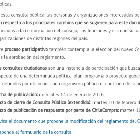
blicas.
 esta consulta pública, las personas y organizaciones interesadas p
n respecto a los principales cambios que se sugieren para este doc
ociadas a la conformación del consejo, sus funciones y el impulso h
ganizaciones de distintas regiones del país.
te
proceso participativo
también contempla la elección del nuevo Cons
as la aprobación del reglamento.
s consultas ciudadanas
son una instancia de participación que busca 
specto de una determinada política, plan, programa o proyecto gu
r definidos por oficio por cada organismo público o a petición de la p
cha de publicación:
miércoles 14 de enero de 2026.
azo de cierre de Consulta Pública (extendido):
martes 10 de febrero 
azo de publicación de respuesta por parte de ChileCompra:
martes 10
visa el documento que propone la modificación del reglamento del 
sponde el formulario de la consulta.