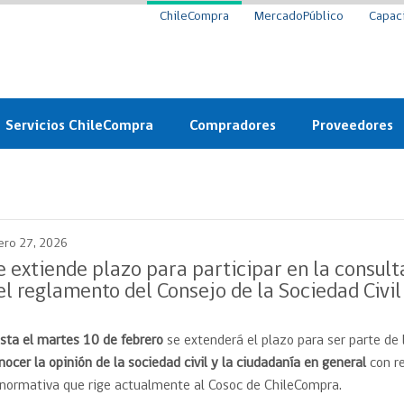
ChileCompra
MercadoPúblico
Capac
Servicios ChileCompra
Compradores
Proveedores
Mercado Público
Nuevos compradores
Cómo vender al 
y
Probidad: Observatorio
Plataforma de Economía
Registro de Prov
ChileCompra
Circular
ero 27, 2026
Compra Ágil
Eficiencia
Compra Ágil
e extiende plazo para participar en la consul
Licitaciones
el reglamento del Consejo de la Sociedad Civi
Capacitación ChileCompra:
Tipos de Licitaciones
Gratis y en línea
Bases Tipo
sta el martes 10 de febrero
se extenderá el plazo para ser parte de
a
Bases Tipo de Licitación
Certificación competencias
nocer la opinión de la sociedad civil y la ciudadanía en general
con r
Convenio Marco
Convenio Marco
 normativa que rige actualmente al Cosoc de ChileCompra.
Centro de Ayuda