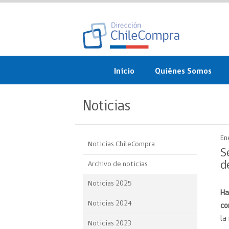
Inicio
Quiénes Somos
¿Qué es ChileCompra?
Noticias
Misión, visión, valores 
objetivos
En
Noticias ChileCompra
Organigrama
S
d
Archivo de noticias
Sistema de Gestión
Noticias 2025
Ha
Participación Ciudadan
Noticias 2024
co
Nuestras alianzas
la
Noticias 2023