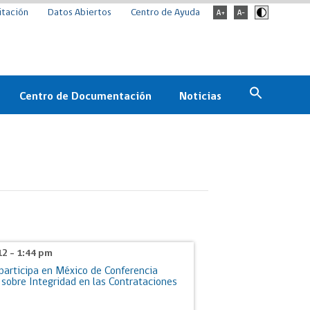
itación
Datos Abiertos
Centro de Ayuda
Centro de Documentación
Noticias
Estado
Documentación Institucional
Noticias
ChileCompra
eedores
Normativa
Archivo de noticias
Boletines
ChileCompra
Informa
12 - 1:44 pm
Casos de éxito
participa en México de Conferencia
 sobre Integridad en las Contrataciones