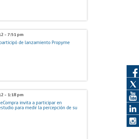
eedor
obtener el
12 - 7:51 pm
ujer
participó de lanzamiento Propyme
12 - 1:18 pm
leCompra invita a participar en
 estudio para medir la percepción de su