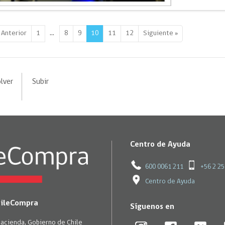
…
 Anterior
1
8
9
10
11
12
Siguiente »
lver
Subir
Centro de Ayuda
600 0061 211
+56 2 2
Centro de Ayuda
hileCompra
Síguenos en
Hacienda, Gobierno de Chile