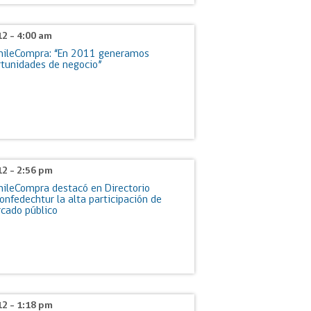
12 - 4:00 am
ChileCompra: “En 2011 generamos
tunidades de negocio”
12 - 2:56 pm
hileCompra destacó en Directorio
onfedechtur la alta participación de
cado público
12 - 1:18 pm