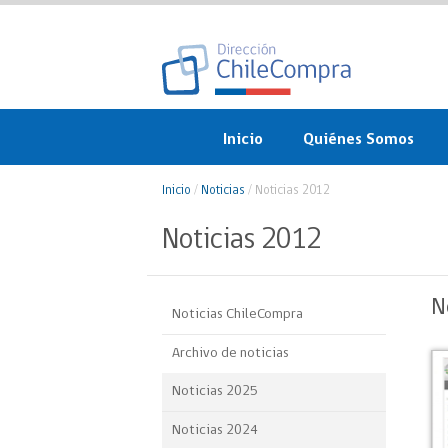
Inicio
Quiénes Somos
¿Qué es ChileCompra?
Inicio
/
Noticias
/
Noticias 2012
Misión, visión, valores 
Noticias 2012
objetivos
Organigrama
N
Noticias ChileCompra
Sistema de Gestión
Archivo de noticias
Participación Ciudadan
Noticias 2025
Nuestras alianzas
Noticias 2024