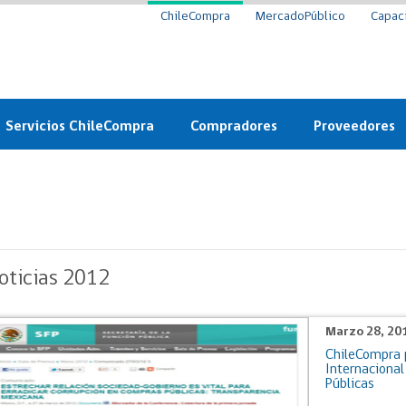
ChileCompra
MercadoPúblico
Capac
Servicios ChileCompra
Compradores
Proveedores
Mercado Público
Nuevos compradores
Cómo vender al 
y
Probidad: Observatorio
Plataforma de Economía
Registro de Prov
ChileCompra
Circular
Compra Ágil
Eficiencia
Compra Ágil
oticias 2012
Licitaciones
Capacitación ChileCompra:
Tipos de Licitaciones
Gratis y en línea
Bases Tipo
Marzo 28, 20
a
Bases Tipo de Licitación
ChileCompra 
Certificación competencias
Convenio Marco
Internacional
Convenio Marco
Públicas
Centro de Ayuda