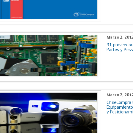
Marzo 2, 201
91 proveedor
Partes y Piez
Marzo 2, 201
ChileCompra l
Equipamiento 
y Posicionam