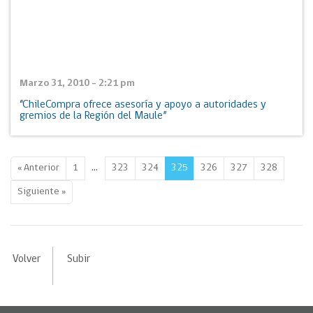
Marzo 31, 2010 - 2:21 pm
“ChileCompra ofrece asesoría y apoyo a autoridades y
gremios de la Región del Maule”
…
« Anterior
1
323
324
325
326
327
328
Siguiente »
Volver
Subir