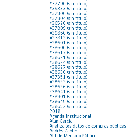
#37796 (sin título)
Proyecto BID
#39333 (sin título)
#37800 (sin título)
#37804 (sin título)
Reportes Ley de Inclus
#36526 (sin título)
Laboral
#37809 (sin título)
#39860 (sin título)
Sé parte de nuestro eq
#37813 (sin título)
#38601 (sin título)
#38606 (sin título)
#38617 (sin título)
#38621 (sin título)
#38624 (sin título)
#38627 (sin título)
#38630 (sin título)
#37351 (sin título)
#38633 (sin título)
#38636 (sin título)
#38641 (sin título)
#38901 (sin título)
#38649 (sin título)
#38652 (sin título)
2018
Agenda Institucional
Alan García
Analiza los datos de compras públicas
Andrés Zahler
API de Mercado Público