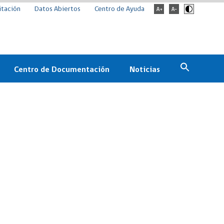
itación
Datos Abiertos
Centro de Ayuda
Centro de Documentación
Noticias
Estado
Documentación Institucional
Noticias
ChileCompra
eedores
Normativa
Archivo de noticias
Boletines
ChileCompra
Informa
Casos de éxito