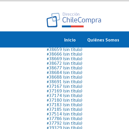
Inicio
Quiénes Somos
#38659 (sin título)
¿Qué es ChileCompra?
#38666 (sin título)
#38669 (sin título)
#38672 (sin título)
Misión, visión, valores 
#38677 (sin título)
objetivos
#38684 (sin título)
#38688 (sin título)
#38691 (sin título)
Organigrama
#37167 (sin título)
#37169 (sin título)
#37174 (sin título)
Sistema de Gestión
#37180 (sin título)
#37183 (sin título)
Participación Ciudadan
#37185 (sin título)
#37514 (sin título)
#37786 (sin título)
Nuestras alianzas
#37792 (sin título)
#39329 (sin título)