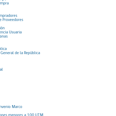
ompra
ompradores
de Proveedores
ión
encia Usuaria
sonas
lica
 General de la República
al
onvenio Marco
aciones menores a 100 UTM