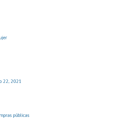
ujer
io 22, 2021
ompras públicas