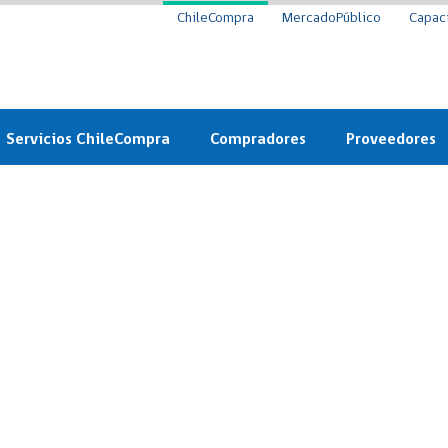
ChileCompra
MercadoPúblico
Capac
Servicios ChileCompra
Compradores
Proveedores
Mercado Público
Nuevos compradores
Cómo vender al 
y
Probidad: Observatorio
Plataforma de Economía
Registro de Prov
ChileCompra
Circular
Compra Ágil
Eficiencia
Compra Ágil
Licitaciones
Capacitación ChileCompra:
Tipos de Licitaciones
Gratis y en línea
Bases Tipo
a
Bases Tipo de Licitación
Certificación competencias
Convenio Marco
Convenio Marco
Centro de Ayuda