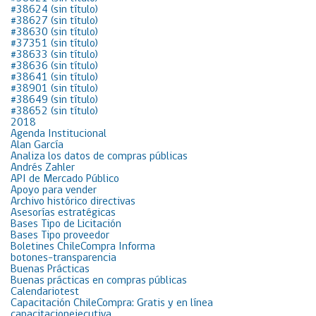
#38624 (sin título)
#38627 (sin título)
#38630 (sin título)
#37351 (sin título)
#38633 (sin título)
#38636 (sin título)
#38641 (sin título)
#38901 (sin título)
#38649 (sin título)
#38652 (sin título)
2018
Agenda Institucional
Alan García
Analiza los datos de compras públicas
Andrés Zahler
API de Mercado Público
Apoyo para vender
Archivo histórico directivas
Asesorías estratégicas
Bases Tipo de Licitación
Bases Tipo proveedor
Boletines ChileCompra Informa
botones-transparencia
Buenas Prácticas
Buenas prácticas en compras públicas
Calendariotest
Capacitación ChileCompra: Gratis y en línea
capacitacionejecutiva