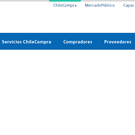
ChileCompra
MercadoPúblico
Capac
Servicios ChileCompra
Compradores
Proveedores
Mercado Público
Nuevos compradores
Cómo vender al 
y
Probidad: Observatorio
Plataforma de Economía
Registro de Prov
ChileCompra
Circular
Compra Ágil
Eficiencia
Compra Ágil
Licitaciones
Capacitación ChileCompra:
Tipos de Licitaciones
Gratis y en línea
Bases Tipo
a
Bases Tipo de Licitación
Certificación competencias
Convenio Marco
Convenio Marco
Centro de Ayuda