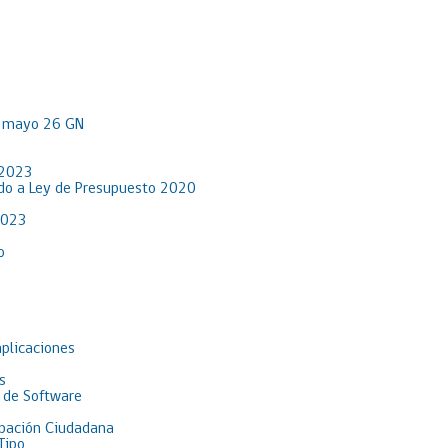
R mayo 26 GN
 2023
rdo a Ley de Presupuesto 2020
2023
o
aplicaciones
s
 de Software
pación Ciudadana
Tipo