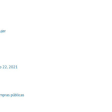
ujer
io 22, 2021
ompras públicas