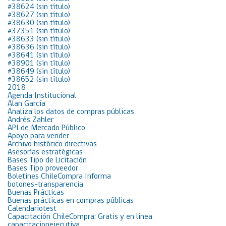
#38624 (sin título)
#38627 (sin título)
#38630 (sin título)
#37351 (sin título)
#38633 (sin título)
#38636 (sin título)
#38641 (sin título)
#38901 (sin título)
#38649 (sin título)
#38652 (sin título)
2018
Agenda Institucional
Alan García
Analiza los datos de compras públicas
Andrés Zahler
API de Mercado Público
Apoyo para vender
Archivo histórico directivas
Asesorías estratégicas
Bases Tipo de Licitación
Bases Tipo proveedor
Boletines ChileCompra Informa
botones-transparencia
Buenas Prácticas
Buenas prácticas en compras públicas
Calendariotest
Capacitación ChileCompra: Gratis y en línea
capacitacionejecutiva