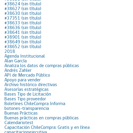
#38624 (sin título)
#38627 (sin título)
#38630 (sin título)
#37351 (sin título)
#38633 (sin título)
#38636 (sin título)
#38641 (sin título)
#38901 (sin título)
#38649 (sin título)
#38652 (sin título)
2018
Agenda Institucional
Alan García
Analiza los datos de compras públicas
Andrés Zahler
API de Mercado Público
Apoyo para vender
Archivo histórico directivas
Asesorías estratégicas
Bases Tipo de Licitación
Bases Tipo proveedor
Boletines ChileCompra Informa
botones-transparencia
Buenas Prácticas
Buenas prácticas en compras públicas
Calendariotest
Capacitación ChileCompra: Gratis y en línea
capacitacionejecutiva