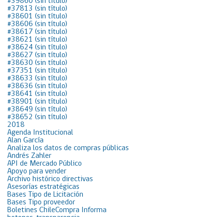
#39860 (sin título)
#37813 (sin título)
#38601 (sin título)
#38606 (sin título)
#38617 (sin título)
#38621 (sin título)
#38624 (sin título)
#38627 (sin título)
#38630 (sin título)
#37351 (sin título)
#38633 (sin título)
#38636 (sin título)
#38641 (sin título)
#38901 (sin título)
#38649 (sin título)
#38652 (sin título)
2018
Agenda Institucional
Alan García
Analiza los datos de compras públicas
Andrés Zahler
API de Mercado Público
Apoyo para vender
Archivo histórico directivas
Asesorías estratégicas
Bases Tipo de Licitación
Bases Tipo proveedor
Boletines ChileCompra Informa