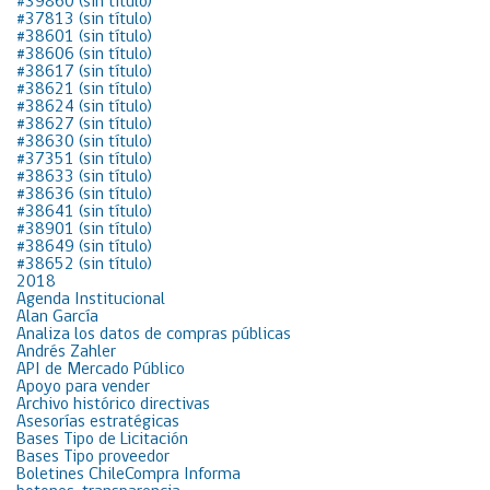
#39860 (sin título)
#37813 (sin título)
#38601 (sin título)
#38606 (sin título)
#38617 (sin título)
#38621 (sin título)
#38624 (sin título)
#38627 (sin título)
#38630 (sin título)
#37351 (sin título)
#38633 (sin título)
#38636 (sin título)
#38641 (sin título)
#38901 (sin título)
#38649 (sin título)
#38652 (sin título)
2018
Agenda Institucional
Alan García
Analiza los datos de compras públicas
Andrés Zahler
API de Mercado Público
Apoyo para vender
Archivo histórico directivas
Asesorías estratégicas
Bases Tipo de Licitación
Bases Tipo proveedor
Boletines ChileCompra Informa