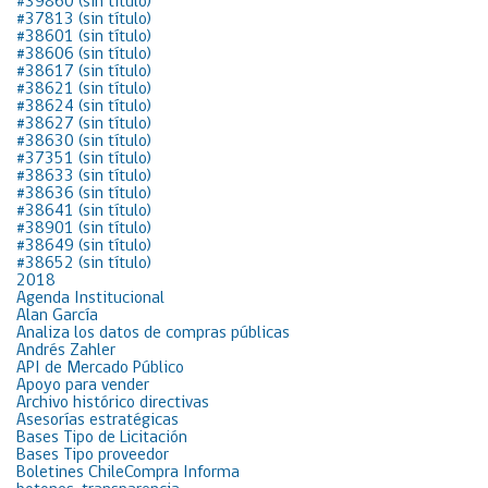
#39860 (sin título)
#37813 (sin título)
#38601 (sin título)
#38606 (sin título)
#38617 (sin título)
#38621 (sin título)
#38624 (sin título)
#38627 (sin título)
#38630 (sin título)
#37351 (sin título)
#38633 (sin título)
#38636 (sin título)
#38641 (sin título)
#38901 (sin título)
#38649 (sin título)
#38652 (sin título)
2018
Agenda Institucional
Alan García
Analiza los datos de compras públicas
Andrés Zahler
API de Mercado Público
Apoyo para vender
Archivo histórico directivas
Asesorías estratégicas
Bases Tipo de Licitación
Bases Tipo proveedor
Boletines ChileCompra Informa