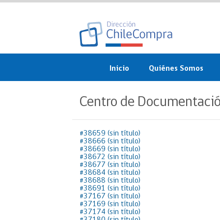
Inicio
Quiénes Somos
¿Qué es ChileCompra?
Centro de Documentaci
Misión, visión, valores 
objetivos
#38659 (sin título)
#38666 (sin título)
Organigrama
#38669 (sin título)
#38672 (sin título)
Sistema de Gestión
#38677 (sin título)
#38684 (sin título)
#38688 (sin título)
Participación Ciudadan
#38691 (sin título)
#37167 (sin título)
#37169 (sin título)
Nuestras alianzas
#37174 (sin título)