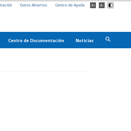
itación
Datos Abiertos
Centro de Ayuda
Centro de Documentación
Noticias
Estado
Documentación Institucional
Noticias
ChileCompra
eedores
Normativa
Archivo de noticias
Boletines
ChileCompra
Informa
Casos de éxito