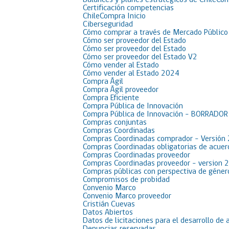
Balances y planes estratégicos de ChileCo
Certificación competencias
ChileCompra Inicio
Ciberseguridad
Cómo comprar a través de Mercado Público
Cómo ser proveedor del Estado
Cómo ser proveedor del Estado
Cómo ser proveedor del Estado V2
Cómo vender al Estado
Cómo vender al Estado 2024
Compra Ágil
Compra Ágil proveedor
Compra Eficiente
Compra Pública de Innovación
Compra Pública de Innovación – BORRADO
Compras conjuntas
Compras Coordinadas
Compras Coordinadas comprador – Versión
Compras Coordinadas obligatorias de acue
Compras Coordinadas proveedor
Compras Coordinadas proveedor – version 
Compras públicas con perspectiva de géner
Compromisos de probidad
Convenio Marco
Convenio Marco proveedor
Cristián Cuevas
Datos Abiertos
Datos de licitaciones para el desarrollo de 