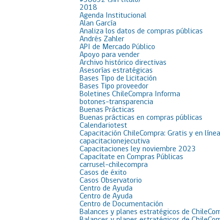
#38652 (sin título)
2018
Agenda Institucional
Alan García
Analiza los datos de compras públicas
Andrés Zahler
API de Mercado Público
Apoyo para vender
Archivo histórico directivas
Asesorías estratégicas
Bases Tipo de Licitación
Bases Tipo proveedor
Boletines ChileCompra Informa
botones-transparencia
Buenas Prácticas
Buenas prácticas en compras públicas
Calendariotest
Capacitación ChileCompra: Gratis y en líne
capacitacionejecutiva
Capacitaciones ley noviembre 2023
Capacítate en Compras Públicas
carrusel-chilecompra
Casos de éxito
Casos Observatorio
Centro de Ayuda
Centro de Ayuda
Centro de Documentación
Balances y planes estratégicos de ChileCo