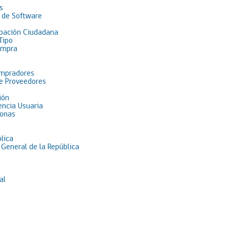
s
 de Software
pación Ciudadana
Tipo
ompra
ompradores
de Proveedores
ión
encia Usuaria
sonas
lica
 General de la República
al