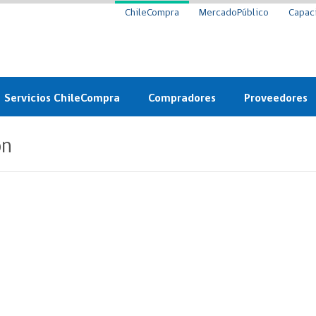
ChileCompra
MercadoPúblico
Capac
Servicios ChileCompra
Compradores
Proveedores
Mercado Público
Nuevos compradores
Cómo vender al 
ón
y
Probidad: Observatorio
Plataforma de Economía
Registro de Prov
ChileCompra
Circular
Compra Ágil
Eficiencia
Compra Ágil
Licitaciones
Capacitación ChileCompra:
Tipos de Licitaciones
Gratis y en línea
Bases Tipo
a
Bases Tipo de Licitación
Certificación competencias
Convenio Marco
Convenio Marco
Centro de Ayuda