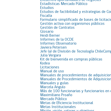
Encuentra oportunidades de negocios
Estadísticas Mercado Público
Estudios
Estudios de factibilidad y estrategias de C
Fiscalía
Formulario simplificado de bases de licit
Gestión activa con organismos públicos
Gestión de Contratos
Glosario
Heidi Berner
Informes de la OCDE
Informes Observatorio
Javiera Petersen
Jefe (a) de División de Tecnología ChileCom
Julia Vergara
Kit de bienvenida en compras públicas
Kodea
Licitaciones
Manual de uso
Manuales de procedimientos de adquisicion
Manuales de Procedimientos de Adquisicion
Manuales y guías
Marcela Angulo
Más de 100 funcionarias y funcionarios en
Maximiliano Proaño
Mercado Público
Metas de Eficiencia Institucional
Metas Institucionales