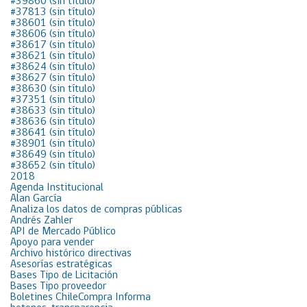
#39860 (sin título)
#37813 (sin título)
#38601 (sin título)
#38606 (sin título)
#38617 (sin título)
#38621 (sin título)
#38624 (sin título)
#38627 (sin título)
#38630 (sin título)
#37351 (sin título)
#38633 (sin título)
#38636 (sin título)
#38641 (sin título)
#38901 (sin título)
#38649 (sin título)
#38652 (sin título)
2018
Agenda Institucional
Alan García
Analiza los datos de compras públicas
Andrés Zahler
API de Mercado Público
Apoyo para vender
Archivo histórico directivas
Asesorías estratégicas
Bases Tipo de Licitación
Bases Tipo proveedor
Boletines ChileCompra Informa