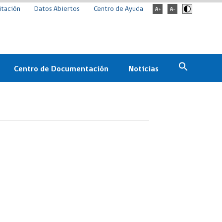
itación
Datos Abiertos
Centro de Ayuda
Centro de Documentación
Noticias
Estado
Documentación Institucional
Noticias
ChileCompra
eedores
Normativa
Archivo de noticias
Boletines
ChileCompra
Informa
Casos de éxito