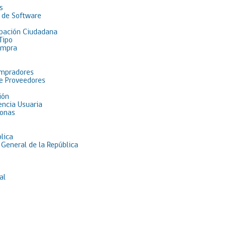
s
 de Software
pación Ciudadana
Tipo
ompra
ompradores
de Proveedores
ión
encia Usuaria
sonas
lica
 General de la República
al