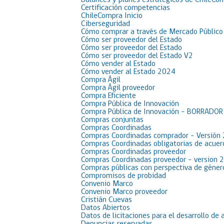
Balances y planes estratégicos de ChileCo
Certificación competencias
ChileCompra Inicio
Ciberseguridad
Cómo comprar a través de Mercado Público
Cómo ser proveedor del Estado
Cómo ser proveedor del Estado
Cómo ser proveedor del Estado V2
Cómo vender al Estado
Cómo vender al Estado 2024
Compra Ágil
Compra Ágil proveedor
Compra Eficiente
Compra Pública de Innovación
Compra Pública de Innovación – BORRADO
Compras conjuntas
Compras Coordinadas
Compras Coordinadas comprador – Versión
Compras Coordinadas obligatorias de acue
Compras Coordinadas proveedor
Compras Coordinadas proveedor – version 
Compras públicas con perspectiva de géner
Compromisos de probidad
Convenio Marco
Convenio Marco proveedor
Cristián Cuevas
Datos Abiertos
Datos de licitaciones para el desarrollo de 