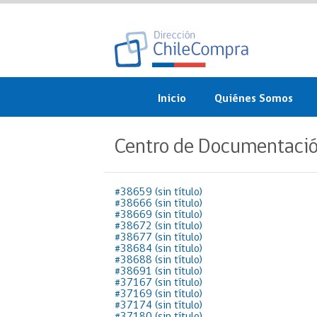
Inicio
Quiénes Somos
¿Qué es ChileCompra?
Centro de Documentaci
Misión, visión, valores 
objetivos
#38659 (sin título)
#38666 (sin título)
Organigrama
#38669 (sin título)
#38672 (sin título)
Sistema de Gestión
#38677 (sin título)
#38684 (sin título)
#38688 (sin título)
Participación Ciudadan
#38691 (sin título)
#37167 (sin título)
#37169 (sin título)
Nuestras alianzas
#37174 (sin título)