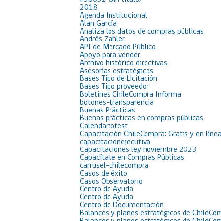
#38652 (sin título)
2018
Agenda Institucional
Alan García
Analiza los datos de compras públicas
Andrés Zahler
API de Mercado Público
Apoyo para vender
Archivo histórico directivas
Asesorías estratégicas
Bases Tipo de Licitación
Bases Tipo proveedor
Boletines ChileCompra Informa
botones-transparencia
Buenas Prácticas
Buenas prácticas en compras públicas
Calendariotest
Capacitación ChileCompra: Gratis y en líne
capacitacionejecutiva
Capacitaciones ley noviembre 2023
Capacítate en Compras Públicas
carrusel-chilecompra
Casos de éxito
Casos Observatorio
Centro de Ayuda
Centro de Ayuda
Centro de Documentación
Balances y planes estratégicos de ChileCo