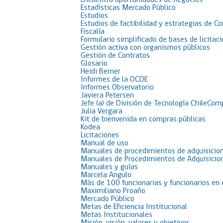
Encuentra oportunidades de negocios
Estadísticas Mercado Público
Estudios
Estudios de factibilidad y estrategias de C
Fiscalía
Formulario simplificado de bases de licit
Gestión activa con organismos públicos
Gestión de Contratos
Glosario
Heidi Berner
Informes de la OCDE
Informes Observatorio
Javiera Petersen
Jefe (a) de División de Tecnología ChileCom
Julia Vergara
Kit de bienvenida en compras públicas
Kodea
Licitaciones
Manual de uso
Manuales de procedimientos de adquisicion
Manuales de Procedimientos de Adquisicion
Manuales y guías
Marcela Angulo
Más de 100 funcionarias y funcionarios en
Maximiliano Proaño
Mercado Público
Metas de Eficiencia Institucional
Metas Institucionales