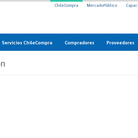
ChileCompra
MercadoPúblico
Capac
Servicios ChileCompra
Compradores
Proveedores
Mercado Público
Nuevos compradores
Cómo vender al 
ón
y
Probidad: Observatorio
Plataforma de Economía
Registro de Prov
ChileCompra
Circular
Compra Ágil
Eficiencia
Compra Ágil
Licitaciones
Capacitación ChileCompra:
Tipos de Licitaciones
Gratis y en línea
Bases Tipo
a
Bases Tipo de Licitación
Certificación competencias
Convenio Marco
Convenio Marco
Centro de Ayuda