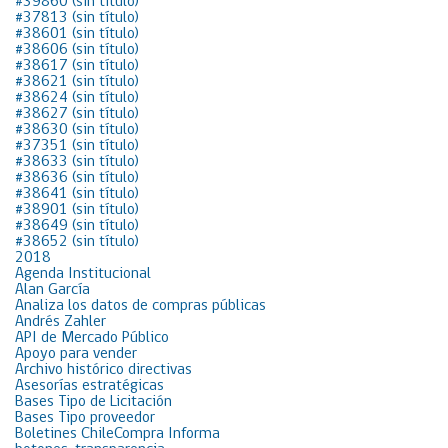
#39860 (sin título)
#37813 (sin título)
#38601 (sin título)
#38606 (sin título)
#38617 (sin título)
#38621 (sin título)
#38624 (sin título)
#38627 (sin título)
#38630 (sin título)
#37351 (sin título)
#38633 (sin título)
#38636 (sin título)
#38641 (sin título)
#38901 (sin título)
#38649 (sin título)
#38652 (sin título)
2018
Agenda Institucional
Alan García
Analiza los datos de compras públicas
Andrés Zahler
API de Mercado Público
Apoyo para vender
Archivo histórico directivas
Asesorías estratégicas
Bases Tipo de Licitación
Bases Tipo proveedor
Boletines ChileCompra Informa