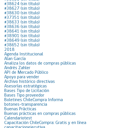
#38624 (sin título)
#38627 (sin título)
#38630 (sin título)
#37351 (sin título)
#38633 (sin título)
#38636 (sin título)
#38641 (sin título)
#38901 (sin título)
#38649 (sin título)
#38652 (sin título)
2018
Agenda Institucional
Alan García
Analiza los datos de compras públicas
Andrés Zahler
API de Mercado Público
Apoyo para vender
Archivo histórico directivas
Asesorías estratégicas
Bases Tipo de Licitación
Bases Tipo proveedor
Boletines ChileCompra Informa
botones-transparencia
Buenas Prácticas
Buenas prácticas en compras públicas
Calendariotest
Capacitación ChileCompra: Gratis y en línea
capacitacionejecutiva