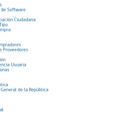
s
 de Software
pación Ciudadana
Tipo
ompra
ompradores
de Proveedores
ión
encia Usuaria
sonas
lica
 General de la República
al