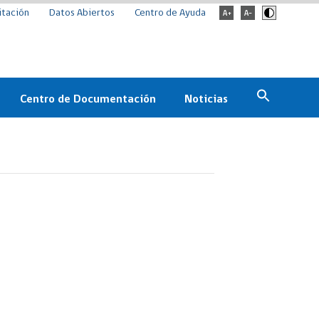
itación
Datos Abiertos
Centro de Ayuda
Centro de Documentación
Noticias
Estado
Documentación Institucional
Noticias
ChileCompra
eedores
Normativa
Archivo de noticias
Boletines
ChileCompra
Informa
Casos de éxito