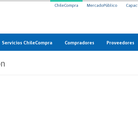
ChileCompra
MercadoPúblico
Capac
Servicios ChileCompra
Compradores
Proveedores
Mercado Público
Nuevos compradores
Cómo vender al 
ón
y
Probidad: Observatorio
Plataforma de Economía
Registro de Prov
ChileCompra
Circular
Compra Ágil
Eficiencia
Compra Ágil
Licitaciones
Capacitación ChileCompra:
Tipos de Licitaciones
Gratis y en línea
Bases Tipo
a
Bases Tipo de Licitación
Certificación competencias
Convenio Marco
Convenio Marco
Centro de Ayuda