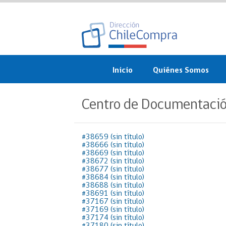
Inicio
Quiénes Somos
¿Qué es ChileCompra?
Centro de Documentaci
Misión, visión, valores 
objetivos
#38659 (sin título)
#38666 (sin título)
Organigrama
#38669 (sin título)
#38672 (sin título)
Sistema de Gestión
#38677 (sin título)
#38684 (sin título)
#38688 (sin título)
Participación Ciudadan
#38691 (sin título)
#37167 (sin título)
#37169 (sin título)
Nuestras alianzas
#37174 (sin título)