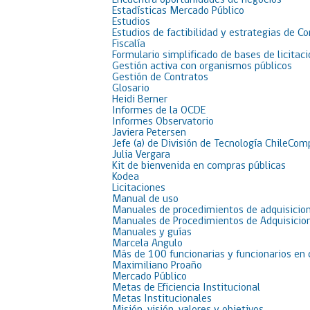
Encuentra oportunidades de negocios
Estadísticas Mercado Público
Estudios
Estudios de factibilidad y estrategias de C
Fiscalía
Formulario simplificado de bases de licit
Gestión activa con organismos públicos
Gestión de Contratos
Glosario
Heidi Berner
Informes de la OCDE
Informes Observatorio
Javiera Petersen
Jefe (a) de División de Tecnología ChileCom
Julia Vergara
Kit de bienvenida en compras públicas
Kodea
Licitaciones
Manual de uso
Manuales de procedimientos de adquisicion
Manuales de Procedimientos de Adquisicion
Manuales y guías
Marcela Angulo
Más de 100 funcionarias y funcionarios en
Maximiliano Proaño
Mercado Público
Metas de Eficiencia Institucional
Metas Institucionales