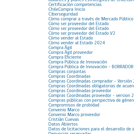
Balances y planes estratégicos de ChileCo
Certificación competencias
ChileCompra Inicio
Ciberseguridad
Cómo comprar a través de Mercado Público
Cómo ser proveedor del Estado
Cómo ser proveedor del Estado
Cómo ser proveedor del Estado V2
Cómo vender al Estado
Cómo vender al Estado 2024
Compra Ágil
Compra Ágil proveedor
Compra Eficiente
Compra Pública de Innovación
Compra Pública de Innovación – BORRADO
Compras conjuntas
Compras Coordinadas
Compras Coordinadas comprador – Versión
Compras Coordinadas obligatorias de acue
Compras Coordinadas proveedor
Compras Coordinadas proveedor – version 
Compras públicas con perspectiva de géner
Compromisos de probidad
Convenio Marco
Convenio Marco proveedor
Cristián Cuevas
Datos Abiertos
Datos de licitaciones para el desarrollo de 