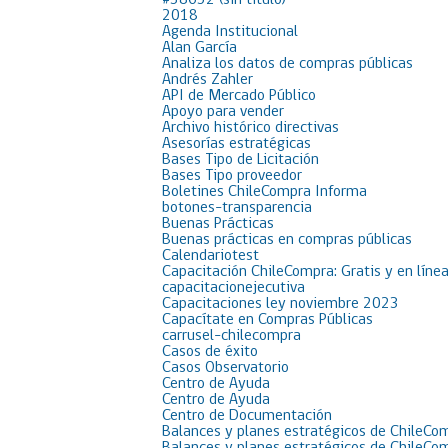
#38652 (sin título)
2018
Agenda Institucional
Alan García
Analiza los datos de compras públicas
Andrés Zahler
API de Mercado Público
Apoyo para vender
Archivo histórico directivas
Asesorías estratégicas
Bases Tipo de Licitación
Bases Tipo proveedor
Boletines ChileCompra Informa
botones-transparencia
Buenas Prácticas
Buenas prácticas en compras públicas
Calendariotest
Capacitación ChileCompra: Gratis y en líne
capacitacionejecutiva
Capacitaciones ley noviembre 2023
Capacítate en Compras Públicas
carrusel-chilecompra
Casos de éxito
Casos Observatorio
Centro de Ayuda
Centro de Ayuda
Centro de Documentación
Balances y planes estratégicos de ChileCo