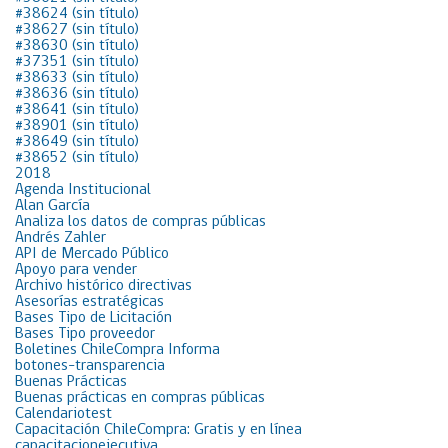
#38624 (sin título)
#38627 (sin título)
#38630 (sin título)
#37351 (sin título)
#38633 (sin título)
#38636 (sin título)
#38641 (sin título)
#38901 (sin título)
#38649 (sin título)
#38652 (sin título)
2018
Agenda Institucional
Alan García
Analiza los datos de compras públicas
Andrés Zahler
API de Mercado Público
Apoyo para vender
Archivo histórico directivas
Asesorías estratégicas
Bases Tipo de Licitación
Bases Tipo proveedor
Boletines ChileCompra Informa
botones-transparencia
Buenas Prácticas
Buenas prácticas en compras públicas
Calendariotest
Capacitación ChileCompra: Gratis y en línea
capacitacionejecutiva