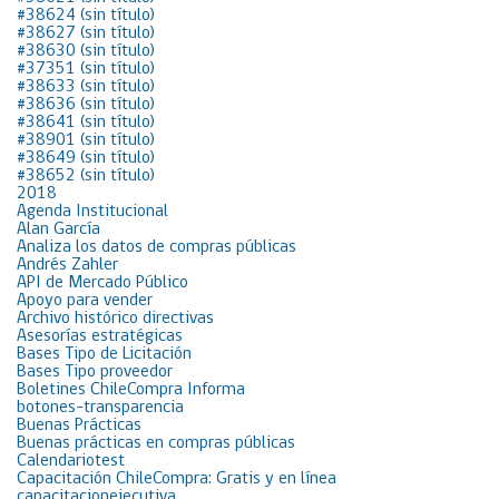
#38624 (sin título)
#38627 (sin título)
#38630 (sin título)
#37351 (sin título)
#38633 (sin título)
#38636 (sin título)
#38641 (sin título)
#38901 (sin título)
#38649 (sin título)
#38652 (sin título)
2018
Agenda Institucional
Alan García
Analiza los datos de compras públicas
Andrés Zahler
API de Mercado Público
Apoyo para vender
Archivo histórico directivas
Asesorías estratégicas
Bases Tipo de Licitación
Bases Tipo proveedor
Boletines ChileCompra Informa
botones-transparencia
Buenas Prácticas
Buenas prácticas en compras públicas
Calendariotest
Capacitación ChileCompra: Gratis y en línea
capacitacionejecutiva