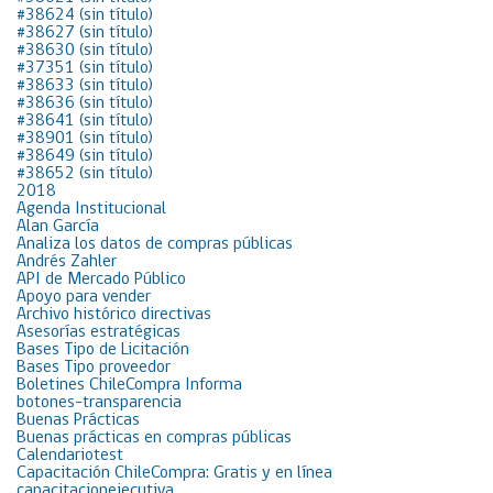
#38624 (sin título)
#38627 (sin título)
#38630 (sin título)
#37351 (sin título)
#38633 (sin título)
#38636 (sin título)
#38641 (sin título)
#38901 (sin título)
#38649 (sin título)
#38652 (sin título)
2018
Agenda Institucional
Alan García
Analiza los datos de compras públicas
Andrés Zahler
API de Mercado Público
Apoyo para vender
Archivo histórico directivas
Asesorías estratégicas
Bases Tipo de Licitación
Bases Tipo proveedor
Boletines ChileCompra Informa
botones-transparencia
Buenas Prácticas
Buenas prácticas en compras públicas
Calendariotest
Capacitación ChileCompra: Gratis y en línea
capacitacionejecutiva