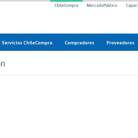
ChileCompra
MercadoPúblico
Capac
Servicios ChileCompra
Compradores
Proveedores
Mercado Público
Nuevos compradores
Cómo vender al 
ón
y
Probidad: Observatorio
Plataforma de Economía
Registro de Prov
ChileCompra
Circular
Compra Ágil
Eficiencia
Compra Ágil
Licitaciones
Capacitación ChileCompra:
Tipos de Licitaciones
Gratis y en línea
Bases Tipo
a
Bases Tipo de Licitación
Certificación competencias
Convenio Marco
Convenio Marco
Centro de Ayuda