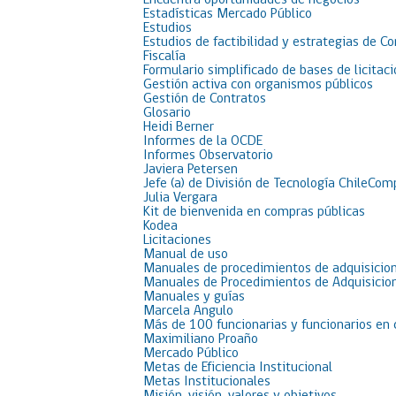
Encuentra oportunidades de negocios
Estadísticas Mercado Público
Estudios
Estudios de factibilidad y estrategias de C
Fiscalía
Formulario simplificado de bases de licit
Gestión activa con organismos públicos
Gestión de Contratos
Glosario
Heidi Berner
Informes de la OCDE
Informes Observatorio
Javiera Petersen
Jefe (a) de División de Tecnología ChileCom
Julia Vergara
Kit de bienvenida en compras públicas
Kodea
Licitaciones
Manual de uso
Manuales de procedimientos de adquisicion
Manuales de Procedimientos de Adquisicion
Manuales y guías
Marcela Angulo
Más de 100 funcionarias y funcionarios en
Maximiliano Proaño
Mercado Público
Metas de Eficiencia Institucional
Metas Institucionales