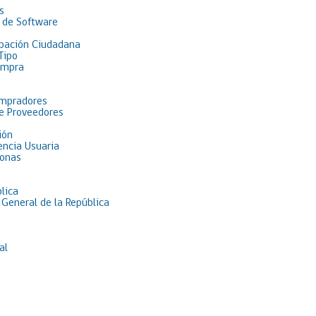
s
 de Software
pación Ciudadana
Tipo
ompra
ompradores
de Proveedores
ión
encia Usuaria
sonas
lica
 General de la República
al