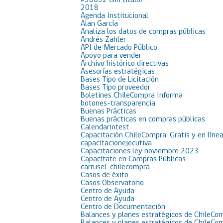
#38652 (sin título)
2018
Agenda Institucional
Alan García
Analiza los datos de compras públicas
Andrés Zahler
API de Mercado Público
Apoyo para vender
Archivo histórico directivas
Asesorías estratégicas
Bases Tipo de Licitación
Bases Tipo proveedor
Boletines ChileCompra Informa
botones-transparencia
Buenas Prácticas
Buenas prácticas en compras públicas
Calendariotest
Capacitación ChileCompra: Gratis y en líne
capacitacionejecutiva
Capacitaciones ley noviembre 2023
Capacítate en Compras Públicas
carrusel-chilecompra
Casos de éxito
Casos Observatorio
Centro de Ayuda
Centro de Ayuda
Centro de Documentación
Balances y planes estratégicos de ChileCo