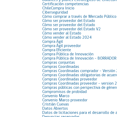
Balances y planes estratégicos de ChileCo
Certificación competencias
ChileCompra Inicio
Ciberseguridad
Cómo comprar a través de Mercado Público
Cómo ser proveedor del Estado
Cómo ser proveedor del Estado
Cómo ser proveedor del Estado V2
Cómo vender al Estado
Cómo vender al Estado 2024
Compra Ágil
Compra Ágil proveedor
Compra Eficiente
Compra Pública de Innovación
Compra Pública de Innovación – BORRADO
Compras conjuntas
Compras Coordinadas
Compras Coordinadas comprador – Versión
Compras Coordinadas obligatorias de acue
Compras Coordinadas proveedor
Compras Coordinadas proveedor – version 
Compras públicas con perspectiva de géner
Compromisos de probidad
Convenio Marco
Convenio Marco proveedor
Cristián Cuevas
Datos Abiertos
Datos de licitaciones para el desarrollo de 