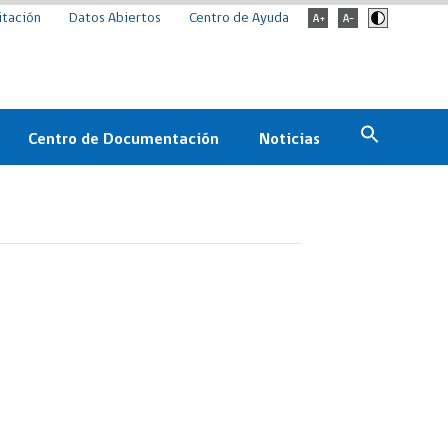
itación
Datos Abiertos
Centro de Ayuda
Centro de Documentación
Noticias
Estado
Documentación Institucional
Noticias
ChileCompra
eedores
Normativa
Archivo de noticias
Boletines
ChileCompra
Informa
Casos de éxito