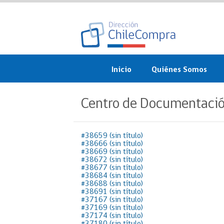
Inicio
Quiénes Somos
¿Qué es ChileCompra?
Centro de Documentaci
Misión, visión, valores 
objetivos
#38659 (sin título)
#38666 (sin título)
Organigrama
#38669 (sin título)
#38672 (sin título)
Sistema de Gestión
#38677 (sin título)
#38684 (sin título)
#38688 (sin título)
Participación Ciudadan
#38691 (sin título)
#37167 (sin título)
#37169 (sin título)
Nuestras alianzas
#37174 (sin título)