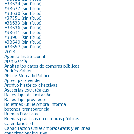
#38624 (sin título)
#38627 (sin título)
#38630 (sin título)
#37351 (sin título)
#38633 (sin título)
#38636 (sin título)
#38641 (sin título)
#38901 (sin título)
#38649 (sin título)
#38652 (sin título)
2018
Agenda Institucional
Alan García
Analiza los datos de compras públicas
Andrés Zahler
API de Mercado Público
Apoyo para vender
Archivo histórico directivas
Asesorías estratégicas
Bases Tipo de Licitación
Bases Tipo proveedor
Boletines ChileCompra Informa
botones-transparencia
Buenas Prácticas
Buenas prácticas en compras públicas
Calendariotest
Capacitación ChileCompra: Gratis y en línea
capacitacionejecutiva