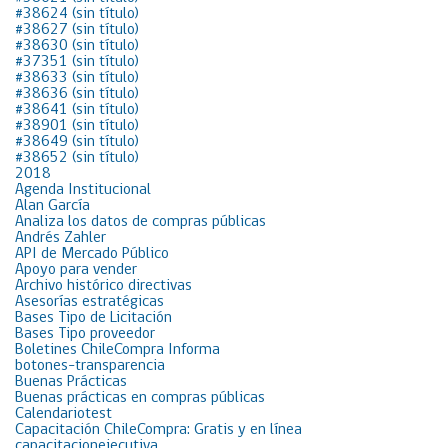
#38624 (sin título)
#38627 (sin título)
#38630 (sin título)
#37351 (sin título)
#38633 (sin título)
#38636 (sin título)
#38641 (sin título)
#38901 (sin título)
#38649 (sin título)
#38652 (sin título)
2018
Agenda Institucional
Alan García
Analiza los datos de compras públicas
Andrés Zahler
API de Mercado Público
Apoyo para vender
Archivo histórico directivas
Asesorías estratégicas
Bases Tipo de Licitación
Bases Tipo proveedor
Boletines ChileCompra Informa
botones-transparencia
Buenas Prácticas
Buenas prácticas en compras públicas
Calendariotest
Capacitación ChileCompra: Gratis y en línea
capacitacionejecutiva