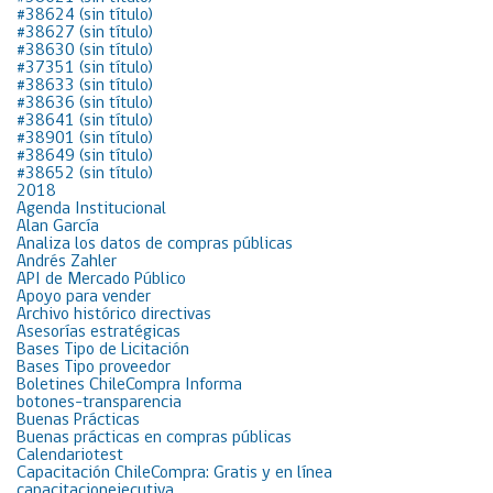
#38624 (sin título)
#38627 (sin título)
#38630 (sin título)
#37351 (sin título)
#38633 (sin título)
#38636 (sin título)
#38641 (sin título)
#38901 (sin título)
#38649 (sin título)
#38652 (sin título)
2018
Agenda Institucional
Alan García
Analiza los datos de compras públicas
Andrés Zahler
API de Mercado Público
Apoyo para vender
Archivo histórico directivas
Asesorías estratégicas
Bases Tipo de Licitación
Bases Tipo proveedor
Boletines ChileCompra Informa
botones-transparencia
Buenas Prácticas
Buenas prácticas en compras públicas
Calendariotest
Capacitación ChileCompra: Gratis y en línea
capacitacionejecutiva