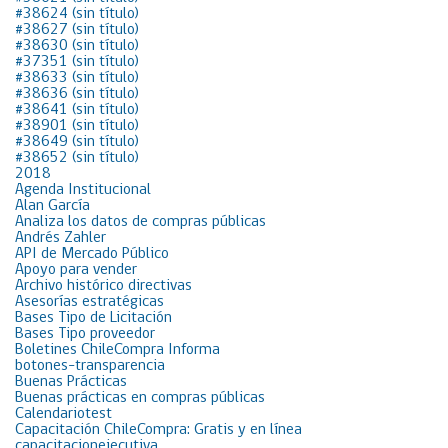
#38624 (sin título)
#38627 (sin título)
#38630 (sin título)
#37351 (sin título)
#38633 (sin título)
#38636 (sin título)
#38641 (sin título)
#38901 (sin título)
#38649 (sin título)
#38652 (sin título)
2018
Agenda Institucional
Alan García
Analiza los datos de compras públicas
Andrés Zahler
API de Mercado Público
Apoyo para vender
Archivo histórico directivas
Asesorías estratégicas
Bases Tipo de Licitación
Bases Tipo proveedor
Boletines ChileCompra Informa
botones-transparencia
Buenas Prácticas
Buenas prácticas en compras públicas
Calendariotest
Capacitación ChileCompra: Gratis y en línea
capacitacionejecutiva