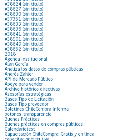
#38624 (sin título)
#38627 (sin título)
#38630 (sin título)
#37351 (sin título)
#38633 (sin título)
#38636 (sin título)
#38641 (sin título)
#38901 (sin título)
#38649 (sin título)
#38652 (sin título)
2018
Agenda Institucional
Alan García
Analiza los datos de compras públicas
Andrés Zahler
API de Mercado Público
Apoyo para vender
Archivo histórico directivas
Asesorías estratégicas
Bases Tipo de Licitación
Bases Tipo proveedor
Boletines ChileCompra Informa
botones-transparencia
Buenas Prácticas
Buenas prácticas en compras públicas
Calendariotest
Capacitación ChileCompra: Gratis y en línea
capacitacionejecutiva