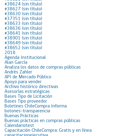
#38624 (sin título)
#38627 (sin título)
#38630 (sin título)
#37351 (sin título)
#38633 (sin título)
#38636 (sin título)
#38641 (sin título)
#38901 (sin título)
#38649 (sin título)
#38652 (sin título)
2018
Agenda Institucional
Alan García
Analiza los datos de compras públicas
Andrés Zahler
API de Mercado Público
Apoyo para vender
Archivo histórico directivas
Asesorías estratégicas
Bases Tipo de Licitación
Bases Tipo proveedor
Boletines ChileCompra Informa
botones-transparencia
Buenas Prácticas
Buenas prácticas en compras públicas
Calendariotest
Capacitación ChileCompra: Gratis y en línea
capacitacionejecutiva