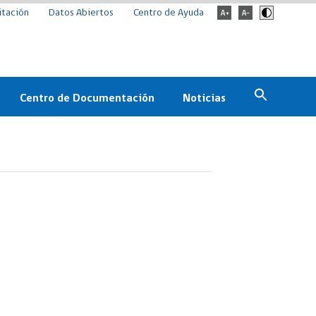
itación
Datos Abiertos
Centro de Ayuda
Centro de Documentación
Noticias
Estado
Documentación Institucional
Noticias
ChileCompra
eedores
Normativa
Archivo de noticias
Boletines
ChileCompra
Informa
Casos de éxito