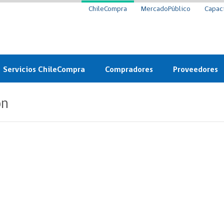
ChileCompra
MercadoPúblico
Capac
Servicios ChileCompra
Compradores
Proveedores
Mercado Público
Nuevos compradores
Cómo vender al 
ón
y
Probidad: Observatorio
Plataforma de Economía
Registro de Prov
ChileCompra
Circular
Compra Ágil
Eficiencia
Compra Ágil
Licitaciones
Capacitación ChileCompra:
Tipos de Licitaciones
Gratis y en línea
Bases Tipo
a
Bases Tipo de Licitación
Certificación competencias
Convenio Marco
Convenio Marco
Centro de Ayuda