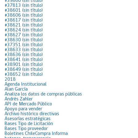
#39860 (sin título)
#37813 (sin título)
#38601 (sin título)
#38606 (sin título)
#38617 (sin título)
#38621 (sin título)
#38624 (sin título)
#38627 (sin título)
#38630 (sin título)
#37351 (sin título)
#38633 (sin título)
#38636 (sin título)
#38641 (sin título)
#38901 (sin título)
#38649 (sin título)
#38652 (sin título)
2018
Agenda Institucional
Alan García
Analiza los datos de compras públicas
Andrés Zahler
API de Mercado Público
Apoyo para vender
Archivo histórico directivas
Asesorías estratégicas
Bases Tipo de Licitación
Bases Tipo proveedor
Boletines ChileCompra Informa