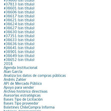
#39860 (sin título)
#37813 (sin título)
#38601 (sin título)
#38606 (sin título)
#38617 (sin título)
#38621 (sin título)
#38624 (sin título)
#38627 (sin título)
#38630 (sin título)
#37351 (sin título)
#38633 (sin título)
#38636 (sin título)
#38641 (sin título)
#38901 (sin título)
#38649 (sin título)
#38652 (sin título)
2018
Agenda Institucional
Alan García
Analiza los datos de compras públicas
Andrés Zahler
API de Mercado Público
Apoyo para vender
Archivo histórico directivas
Asesorías estratégicas
Bases Tipo de Licitación
Bases Tipo proveedor
Boletines ChileCompra Informa