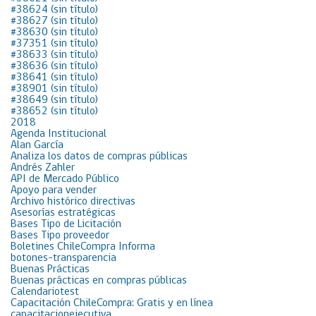
#38624 (sin título)
#38627 (sin título)
#38630 (sin título)
#37351 (sin título)
#38633 (sin título)
#38636 (sin título)
#38641 (sin título)
#38901 (sin título)
#38649 (sin título)
#38652 (sin título)
2018
Agenda Institucional
Alan García
Analiza los datos de compras públicas
Andrés Zahler
API de Mercado Público
Apoyo para vender
Archivo histórico directivas
Asesorías estratégicas
Bases Tipo de Licitación
Bases Tipo proveedor
Boletines ChileCompra Informa
botones-transparencia
Buenas Prácticas
Buenas prácticas en compras públicas
Calendariotest
Capacitación ChileCompra: Gratis y en línea
capacitacionejecutiva