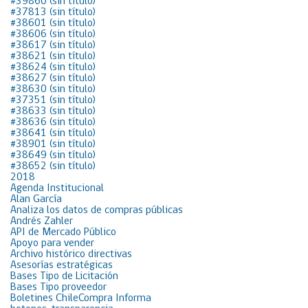
#39860 (sin título)
#37813 (sin título)
#38601 (sin título)
#38606 (sin título)
#38617 (sin título)
#38621 (sin título)
#38624 (sin título)
#38627 (sin título)
#38630 (sin título)
#37351 (sin título)
#38633 (sin título)
#38636 (sin título)
#38641 (sin título)
#38901 (sin título)
#38649 (sin título)
#38652 (sin título)
2018
Agenda Institucional
Alan García
Analiza los datos de compras públicas
Andrés Zahler
API de Mercado Público
Apoyo para vender
Archivo histórico directivas
Asesorías estratégicas
Bases Tipo de Licitación
Bases Tipo proveedor
Boletines ChileCompra Informa