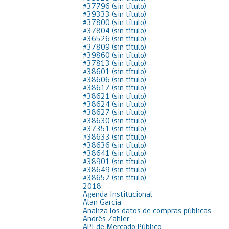
#37796 (sin título)
Proyecto BID
#39333 (sin título)
#37800 (sin título)
#37804 (sin título)
Reportes Ley de Inclus
#36526 (sin título)
Laboral
#37809 (sin título)
#39860 (sin título)
Sé parte de nuestro eq
#37813 (sin título)
#38601 (sin título)
#38606 (sin título)
#38617 (sin título)
#38621 (sin título)
#38624 (sin título)
#38627 (sin título)
#38630 (sin título)
#37351 (sin título)
#38633 (sin título)
#38636 (sin título)
#38641 (sin título)
#38901 (sin título)
#38649 (sin título)
#38652 (sin título)
2018
Agenda Institucional
Alan García
Analiza los datos de compras públicas
Andrés Zahler
API de Mercado Público