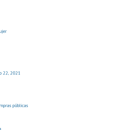
ujer
io 22, 2021
ompras públicas
a