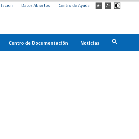
itación
Datos Abiertos
Centro de Ayuda
Centro de Documentación
Noticias
Estado
Documentación Institucional
Noticias
ChileCompra
eedores
Normativa
Archivo de noticias
Boletines
ChileCompra
Informa
Casos de éxito