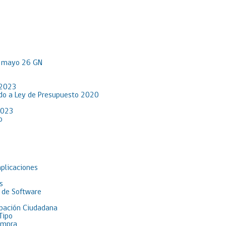
R mayo 26 GN
 2023
rdo a Ley de Presupuesto 2020
2023
o
aplicaciones
s
 de Software
pación Ciudadana
Tipo
ompra