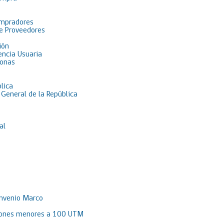
ompradores
de Proveedores
ión
encia Usuaria
sonas
lica
 General de la República
al
onvenio Marco
aciones menores a 100 UTM