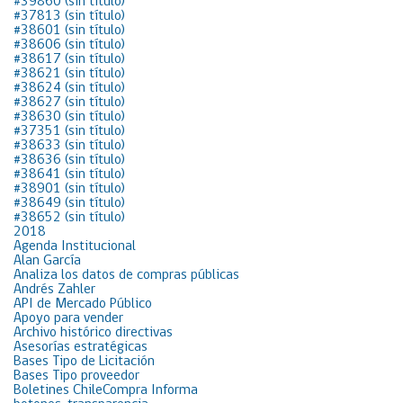
#39860 (sin título)
#37813 (sin título)
#38601 (sin título)
#38606 (sin título)
#38617 (sin título)
#38621 (sin título)
#38624 (sin título)
#38627 (sin título)
#38630 (sin título)
#37351 (sin título)
#38633 (sin título)
#38636 (sin título)
#38641 (sin título)
#38901 (sin título)
#38649 (sin título)
#38652 (sin título)
2018
Agenda Institucional
Alan García
Analiza los datos de compras públicas
Andrés Zahler
API de Mercado Público
Apoyo para vender
Archivo histórico directivas
Asesorías estratégicas
Bases Tipo de Licitación
Bases Tipo proveedor
Boletines ChileCompra Informa