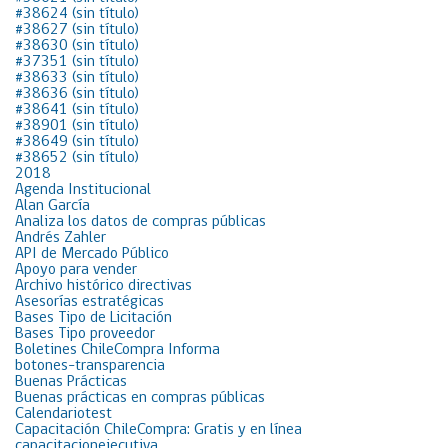
#38624 (sin título)
#38627 (sin título)
#38630 (sin título)
#37351 (sin título)
#38633 (sin título)
#38636 (sin título)
#38641 (sin título)
#38901 (sin título)
#38649 (sin título)
#38652 (sin título)
2018
Agenda Institucional
Alan García
Analiza los datos de compras públicas
Andrés Zahler
API de Mercado Público
Apoyo para vender
Archivo histórico directivas
Asesorías estratégicas
Bases Tipo de Licitación
Bases Tipo proveedor
Boletines ChileCompra Informa
botones-transparencia
Buenas Prácticas
Buenas prácticas en compras públicas
Calendariotest
Capacitación ChileCompra: Gratis y en línea
capacitacionejecutiva