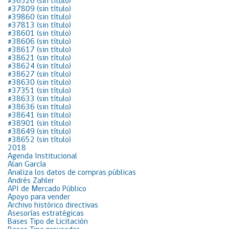
#36526 (sin título)
#37809 (sin título)
#39860 (sin título)
#37813 (sin título)
#38601 (sin título)
#38606 (sin título)
#38617 (sin título)
#38621 (sin título)
#38624 (sin título)
#38627 (sin título)
#38630 (sin título)
#37351 (sin título)
#38633 (sin título)
#38636 (sin título)
#38641 (sin título)
#38901 (sin título)
#38649 (sin título)
#38652 (sin título)
2018
Agenda Institucional
Alan García
Analiza los datos de compras públicas
Andrés Zahler
API de Mercado Público
Apoyo para vender
Archivo histórico directivas
Asesorías estratégicas
Bases Tipo de Licitación